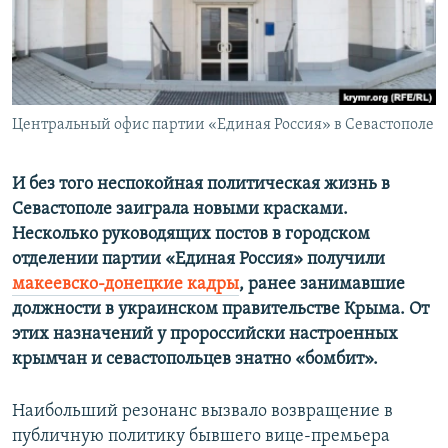
ПРИСОЕДИНЯЙТЕСЬ!
ПОБЕДИТЕЛЕЙ НЕ СУДЯТ?
КРЫМ.НЕПОКОРЕННЫЙ
ELIFBE
Центральный офис партии «Единая Россия» в Севастополе
УКРАИНСКАЯ ПРОБЛЕМА КРЫМА
Все сайты RFE/RL
И без того неспокойная политическая жизнь в
Севастополе заиграла новыми красками.
Несколько руководящих постов в городском
отделении партии «Единая Россия» получили
макеевско-донецкие кадры
, ранее занимавшие
должности в украинском правительстве Крыма. От
этих назначений у пророссийски настроенных
крымчан и севастопольцев знатно «бомбит».
Наибольший резонанс вызвало возвращение в
публичную политику бывшего вице-премьера