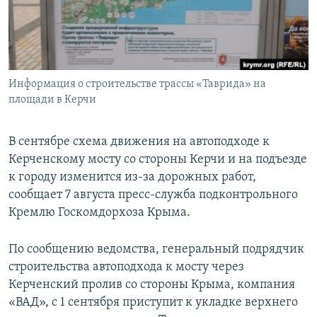
ПРИСОЕДИНЯЙТЕСЬ!
ПОБЕДИТЕЛЕЙ НЕ СУДЯТ?
КРЫМ.НЕПОКОРЕННЫЙ
ELIFBE
Информация о строительстве трассы «Таврида» на
УКРАИНСКАЯ ПРОБЛЕМА КРЫМА
площади в Керчи
Все сайты RFE/RL
В сентябре схема движения на автоподходе к
Керченскому мосту со стороны Керчи и на подъезде
к городу изменится из-за дорожных работ,
сообщает 7 августа пресс-служба подконтрольного
Кремлю Госкомдорхоза Крыма.
По сообщению ведомства, генеральный подрядчик
строительства автоподхода к мосту через
Керченский пролив со стороны Крыма, компания
«ВАД», с 1 сентября приступит к укладке верхнего