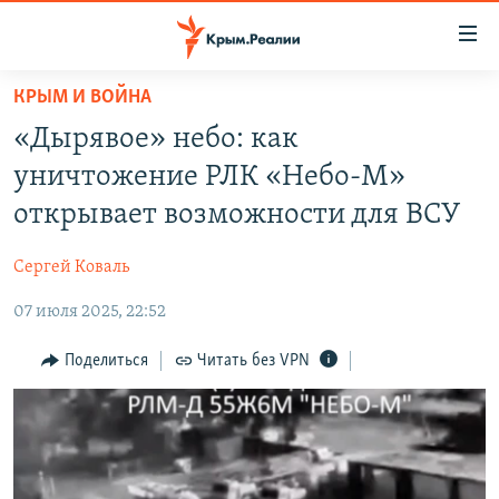
Доступность
ссылки
Вернуться
КРЫМ И ВОЙНА
к
НОВОСТИ
«Дырявое» небо: как
основному
СПЕЦПРОЕКТЫ
содержанию
уничтожение РЛК «Небо-М»
ВОДА
Вернутся
ГРУЗ 200
открывает возможности для ВСУ
к
ИСТОРИЯ
КАРТА ВОЕННЫХ ОБЪЕКТОВ КРЫМА
главной
Сергей Коваль
ЕЩЕ
11 ЛЕТ ОККУПАЦИИ КРЫМА. 11 ИСТОРИЙ СОПРОТИВЛЕНИЯ
навигации
Вернутся
07 июля 2025, 22:52
РАДІО СВОБОДА
ИНТЕРАКТИВ
к
КАК ОБОЙТИ БЛОКИРОВКУ
ИНФОГРАФИКА
Поделиться
Читать без VPN
поиску
ТЕЛЕПРОЕКТ КРЫМ.РЕАЛИИ
Українською
СОВЕТЫ ПРАВОЗАЩИТНИКОВ
Qırımtatar
ПРОПАВШИЕ БЕЗ ВЕСТИ