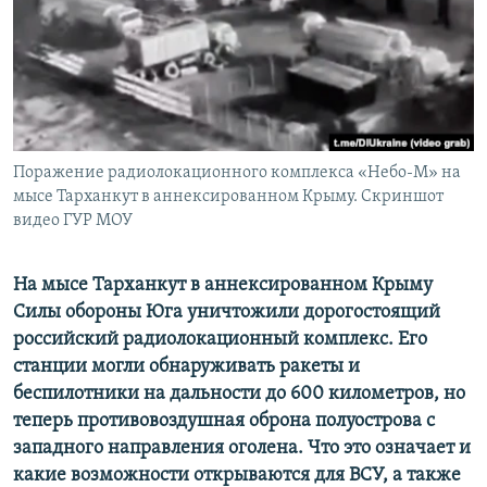
ПРИСОЕДИНЯЙТЕСЬ!
ПОБЕДИТЕЛЕЙ НЕ СУДЯТ?
КРЫМ.НЕПОКОРЕННЫЙ
ELIFBE
УКРАИНСКАЯ ПРОБЛЕМА КРЫМА
Все сайты RFE/RL
Поражение радиолокационного комплекса «Небо-М» на
мысе Тарханкут в аннексированном Крыму. Скриншот
видео ГУР МОУ
На мысе Тарханкут в аннексированном Крыму
Силы обороны Юга уничтожили дорогостоящий
российский радиолокационный комплекс. Его
станции могли обнаруживать ракеты и
беспилотники на дальности до 600 километров, но
теперь противовоздушная оброна полуострова с
западного направления оголена. Что это означает и
какие возможности открываются для ВСУ, а также