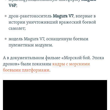
V6P
;
дрон-ракетоноситель
Magura V7
, впервые в
истории уничтоживший вражеский боевой
самолет;
модель Magura V7, оснащенную боевым
пулеметным модулем.
А в документальном фильме «Морской бой. Эпоха
дронов» были показаны
кадры с морскими
боевыми платформами
.