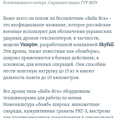
безэкипажного катера. Скриншот видео ГУР МОУ
Более всего он похож на беспилотник «Баба Яга» –
это неофициальное название, которое российские
военные используют для обозначения украинских
ударных дронов-гексакоптеров, в частности,
модели
Vampire
, разработанной компанией
SkyFall
.
Эти дроны, также известные как «бомберы»,
широко применяются в боевых действиях, в
основном, для ночных операций. Они способны
нести полезную нагрузку до 15 кг и имеют
дальность полета до 10 километров.
Все дроны типа «Баба-Яга» оборудованы
тепловизорами для работы по ночам.
Номенклатура «бомб» широка: минометные
снаряды, кумулятивные гранаты РКГ-3, выстрелы
для противопехотных гранатометов в специальных