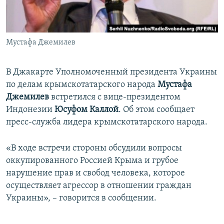
ПРИСОЕДИНЯЙТЕСЬ!
ПОБЕДИТЕЛЕЙ НЕ СУДЯТ?
КРЫМ.НЕПОКОРЕННЫЙ
Мустафа Джемилев
ELIFBE
УКРАИНСКАЯ ПРОБЛЕМА КРЫМА
В Джакарте Уполномоченный президента Украины
Все сайты RFE/RL
по делам крымскотатарского народа
Мустафа
Джемилев
встретился с вице-президентом
Индонезии
Юсуфом Каллой
. Об этом сообщает
пресс-служба лидера крымскотатарского народа.
«В ходе встречи стороны обсудили вопросы
оккупированного Россией Крыма и грубое
нарушение прав и свобод человека, которое
осуществляет агрессор в отношении граждан
Украины», – говорится в сообщении.