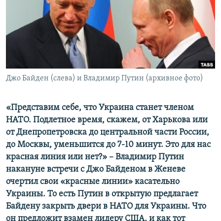
ПРИСОЕДИНЯЙТЕСЬ!
ПОБЕДИТЕЛЕЙ НЕ СУДЯТ?
КРЫМ.НЕПОКОРЕННЫЙ
ELIFBE
УКРАИНСКАЯ ПРОБЛЕМА КРЫМА
Все сайты RFE/RL
Джо Байден (слева) и Владимир Путин (архивное фото)
«Представим себе, что Украина станет членом
НАТО. Подлетное время, скажем, от Харькова или
от Днепропетровска до центральной части России,
до Москвы, уменьшится до 7-10 минут. Это для нас
красная линия или нет?» – Владимир Путин
накануне встречи с Джо Байденом в Женеве
очертил свои «красные линии» касательно
Украины. То есть Путин в открытую предлагает
Байдену закрыть двери в НАТО для Украины. Что
он предложит взамен лидеру США, и как тот