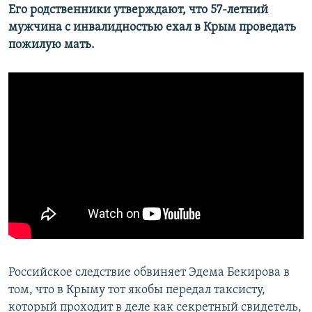
Его родственники утверждают, что 57-летний
мужчина с инвалидностью ехал в Крым проведать
пожилую мать.
Российское следствие обвиняет Эдема Бекирова в
том, что в Крыму тот якобы передал таксисту,
который проходит в деле как секретный свидетель,