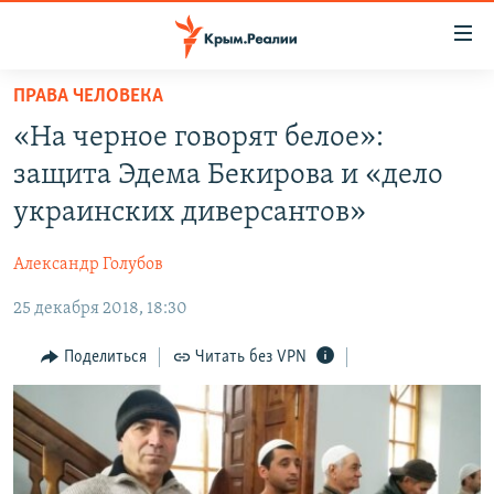
Доступность
ссылки
Вернуться
ПРАВА ЧЕЛОВЕКА
к
НОВОСТИ
«На черное говорят белое»:
основному
СПЕЦПРОЕКТЫ
содержанию
защита Эдема Бекирова и «дело
ВОДА
Вернутся
ГРУЗ 200
украинских диверсантов»
к
ИСТОРИЯ
КАРТА ВОЕННЫХ ОБЪЕКТОВ КРЫМА
главной
Александр Голубов
ЕЩЕ
11 ЛЕТ ОККУПАЦИИ КРЫМА. 11 ИСТОРИЙ СОПРОТИВЛЕНИЯ
навигации
Вернутся
25 декабря 2018, 18:30
РАДІО СВОБОДА
ИНТЕРАКТИВ
к
КАК ОБОЙТИ БЛОКИРОВКУ
ИНФОГРАФИКА
Поделиться
Читать без VPN
поиску
ТЕЛЕПРОЕКТ КРЫМ.РЕАЛИИ
Українською
СОВЕТЫ ПРАВОЗАЩИТНИКОВ
Qırımtatar
ПРОПАВШИЕ БЕЗ ВЕСТИ