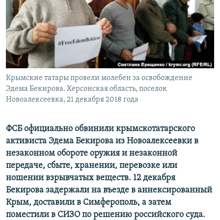
ПРИСОЕДИНЯЙТЕСЬ!
ПОБЕДИТЕЛЕЙ НЕ СУДЯТ?
КРЫМ.НЕПОКОРЕННЫЙ
ELIFBE
УКРАИНСКАЯ ПРОБЛЕМА КРЫМА
Все сайты RFE/RL
Крымские татары провели молебен за освобождение
Эдема Бекирова. Херсонская область, поселок
Новоалексеевка, 21 декабря 2018 года
ФСБ официально обвинили крымскотатарского
активиста Эдема Бекирова из Новоалексеевки в
незаконном обороте оружия и незаконной
передаче, сбыте, хранении, перевозке или
ношении взрывчатых веществ. 12 декабря
Бекирова задержали на въезде в аннексированный
Крым, доставили в Симферополь, а затем
поместили в СИЗО по решению российского суда.