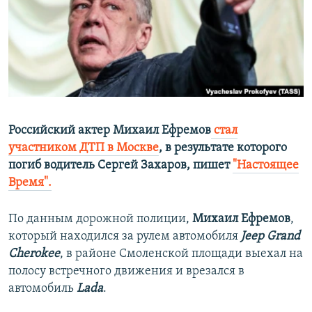
ПРИСОЕДИНЯЙТЕСЬ!
ПОБЕДИТЕЛЕЙ НЕ СУДЯТ?
КРЫМ.НЕПОКОРЕННЫЙ
ELIFBE
УКРАИНСКАЯ ПРОБЛЕМА КРЫМА
Все сайты RFE/RL
Российский актер Михаил Ефремов
стал
участником ДТП в Москве
, в результате которого
погиб водитель Сергей Захаров, пишет
"Настоящее
Время".
По данным дорожной полиции,
Михаил Ефремов
,
который находился за рулем автомобиля
Jeep Grand
Cherokee
, в районе Смоленской площади выехал на
полосу встречного движения и врезался в
автомобиль
Lada
.