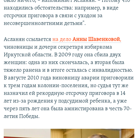
было ничего, – напоминает Асланян. – Потому что
находились обстоятельства: например, в виде
отсрочки приговора в связи с уходом за
несовершеннолетними детьми".
Асланян ссылается
на дело
Анны Шавенковой
,
чиновницы и дочери секретаря избиркома
Иркутской области. В 2009 году она сбила двух
женщин: одна из них скончалась, а вторая была
тяжело ранена и в итоге осталась с инвалидностью.
В августе 2010 года виновницу аварии приговорили
к трем годам колонии-поселения, но судья тут же
назначил ей рекордную отсрочку приговора в 14
лет из-за рождения у подсудимой ребенка, а уже
через пять лет она была амнистирована в честь 70-
летия Победы.