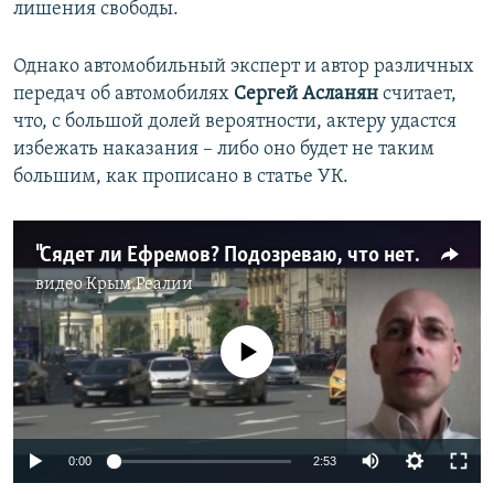
лишения свободы.
Однако автомобильный эксперт и автор различных
передач об автомобилях
Сергей Асланян
считает,
что, с большой долей вероятности, актеру удастся
избежать наказания – либо оно будет не таким
большим, как прописано в статье УК.
"Сядет ли Ефремов? Подозреваю, что нет": мнение автоэксперта Сергея Асланяна
видео
Крым.Реалии
No media source currently available
Auto
0:00
2:53