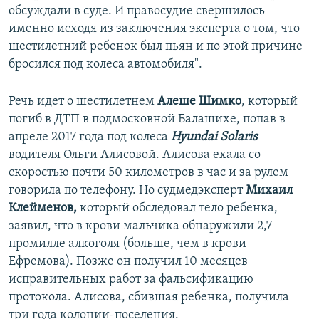
обсуждали в суде. И правосудие свершилось
именно исходя из заключения эксперта о том, что
шестилетний ребенок был пьян и по этой причине
бросился под колеса автомобиля".
Речь идет о шестилетнем
Алеше Шимко
, который
погиб в ДТП в подмосковной Балашихе, попав в
апреле 2017 года под колеса
Hyundai Solaris
водителя Ольги Алисовой. Алисова ехала со
скоростью почти 50 километров в час и за рулем
говорила по телефону. Но судмедэксперт
Михаил
Клейменов,
который обследовал тело ребенка,
заявил, что в крови мальчика обнаружили 2,7
промилле алкоголя (больше, чем в крови
Ефремова). Позже он получил 10 месяцев
исправительных работ за фальсификацию
протокола. Алисова, сбившая ребенка, получила
три года колонии-поселения.