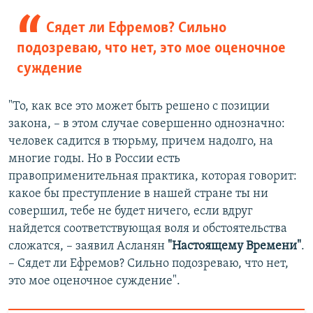
270p
Сядет ли Ефремов? Сильно
360p
подозреваю, что нет, это мое оценочное
Auto
270p
360p
480p
480p
суждение
720p
720p
1080p
1080p
"То, как все это может быть решено с позиции
закона, – в этом случае совершенно однозначно:
человек садится в тюрьму, причем надолго, на
многие годы. Но в России есть
правоприменительная практика, которая говорит:
какое бы преступление в нашей стране ты ни
совершил, тебе не будет ничего, если вдруг
найдется соответствующая воля и обстоятельства
сложатся, – заявил Асланян
"Настоящему Времени"
.
– Сядет ли Ефремов? Сильно подозреваю, что нет,
это мое оценочное суждение".