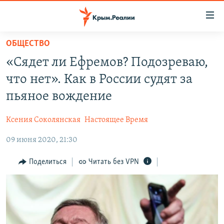
Доступность
ссылки
Вернуться
ОБЩЕСТВО
к
НОВОСТИ
«Сядет ли Ефремов? Подозреваю,
основному
СПЕЦПРОЕКТЫ
содержанию
что нет». Как в России судят за
ВОДА
Вернутся
ГРУЗ 200
пьяное вождение
к
ИСТОРИЯ
КАРТА ВОЕННЫХ ОБЪЕКТОВ КРЫМА
главной
Ксения Соколянская
Настоящее Время
ЕЩЕ
11 ЛЕТ ОККУПАЦИИ КРЫМА. 11 ИСТОРИЙ СОПРОТИВЛЕНИЯ
навигации
Вернутся
09 июня 2020, 21:30
РАДІО СВОБОДА
ИНТЕРАКТИВ
к
КАК ОБОЙТИ БЛОКИРОВКУ
ИНФОГРАФИКА
Поделиться
Читать без VPN
поиску
ТЕЛЕПРОЕКТ КРЫМ.РЕАЛИИ
Українською
СОВЕТЫ ПРАВОЗАЩИТНИКОВ
Qırımtatar
ПРОПАВШИЕ БЕЗ ВЕСТИ