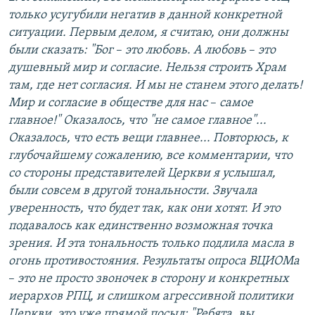
только усугубили негатив в данной конкретной
ситуации. Первым делом, я считаю, они должны
были сказать: "Бог
–​
это любовь. А любовь
–​
это
душевный мир и согласие. Нельзя строить Храм
там, где нет согласия. И мы не станем этого делать!
Мир и согласие в обществе для нас
–​
самое
главное!" Оказалось, что "не самое главное"...
Оказалось, что есть вещи главнее... Повторюсь, к
глубочайшему сожалению, все комментарии, что
со стороны представителей Церкви я услышал,
были совсем в другой тональности. Звучала
уверенность, что будет так, как они хотят. И это
подавалось как единственно возможная точка
зрения. И эта тональность только подлила масла в
огонь противостояния. Результаты опроса ВЦИОМа
–​
это не просто звоночек в сторону и конкретных
иерархов РПЦ, и слишком агрессивной политики
Церкви, это уже прямой посыл: "Ребята, вы