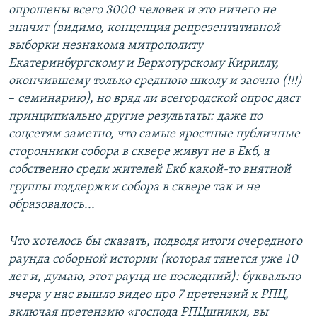
опрошены всего 3000 человек и это ничего не
значит (видимо, концепция репрезентативной
выборки незнакома митрополиту
Екатеринбургскому и Верхотурскому Кириллу,
окончившему только среднюю школу и заочно (!!!)
–​
семинарию), но вряд ли всегородской опрос даст
принципиально другие результаты: даже по
соцсетям заметно, что самые яростные публичные
сторонники собора в сквере живут не в Екб, а
собственно среди жителей Екб какой-то внятной
группы поддержки собора в сквере так и не
образовалось...
Что хотелось бы сказать, подводя итоги очередного
раунда соборной истории (которая тянется уже 10
лет и, думаю, этот раунд не последний): буквально
вчера у нас вышло видео про 7 претензий к РПЦ,
включая претензию «господа РПЦшники, вы