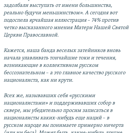
задолбали выступать от имени большинства,
реально будучи меньшинством». А сегодня вот
подоспела ярчайшая иллюстрация
–​
74% против
четко высказанного мнения Матери Нашей Святой
Церкви Православной.
Кажется, наша банда веселых затейников вновь
начала улавливать тончайшие токи и течения,
возникающие в коллективном русском
бессознательном
–​
а это главное качество русского
националиста, как ни крути.
Всех же, называвших себя «русскими
националистами» и поддерживавших собор в
сквере, мы убедительно просим записаться в
националисты каких-нибудь еще наций
–​
в
русском народе вы понимаете примерно ничерта
(или ни беса). Может быть, какие-нибудь другие