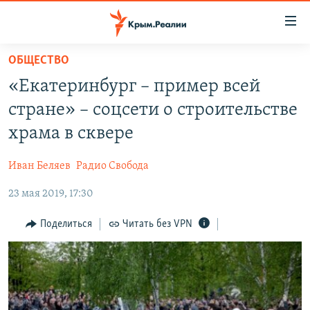
Доступность
ссылки
Вернуться
ОБЩЕСТВО
к
НОВОСТИ
«Екатеринбург – пример всей
основному
СПЕЦПРОЕКТЫ
содержанию
стране» – соцсети о строительстве
ВОДА
Вернутся
ГРУЗ 200
храма в сквере
к
ИСТОРИЯ
КАРТА ВОЕННЫХ ОБЪЕКТОВ КРЫМА
главной
Иван Беляев
Радио Свобода
ЕЩЕ
11 ЛЕТ ОККУПАЦИИ КРЫМА. 11 ИСТОРИЙ СОПРОТИВЛЕНИЯ
навигации
Вернутся
23 мая 2019, 17:30
РАДІО СВОБОДА
ИНТЕРАКТИВ
к
КАК ОБОЙТИ БЛОКИРОВКУ
ИНФОГРАФИКА
Поделиться
Читать без VPN
поиску
ТЕЛЕПРОЕКТ КРЫМ.РЕАЛИИ
Українською
СОВЕТЫ ПРАВОЗАЩИТНИКОВ
Qırımtatar
ПРОПАВШИЕ БЕЗ ВЕСТИ