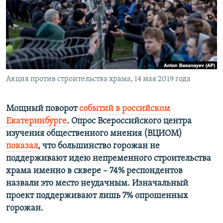
ПРИСОЕДИНЯЙТЕСЬ!
ПОБЕДИТЕЛЕЙ НЕ СУДЯТ?
КРЫМ.НЕПОКОРЕННЫЙ
ELIFBE
УКРАИНСКАЯ ПРОБЛЕМА КРЫМА
Все сайты RFE/RL
Акция против строительства храма, 14 мая 2019 года
Мощный поворот
событий в российском
Екатеринбурге
. Опрос Всероссийского центра
изучения общественного мнения (ВЦИОМ)
показал
, что большинство горожан не
поддерживают идею непременного строительства
храма именно в сквере – 74% респондентов
назвали это место неудачным. Изначальный
проект поддерживают лишь 7% опрошенных
горожан.