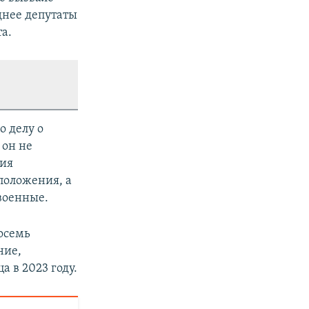
днее депутаты
а.
о делу о
 он не
ния
положения, а
военные.
осемь
ние,
 в 2023 году.