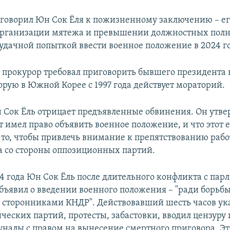
иговорил Юн Сок Ёля к пожизненному заключению – е
организации мятежа и превышении должностных пол
еудачной попыткой ввести военное положение в 2024 го
прокурор требовал приговорить бывшего президента 
орую в Южной Корее с 1997 года действует мораторий.
 Сок Ёль отрицает предъявленные обвинения. Он утве
 имел право объявить военное положение, и что этот 
 то, чтобы привлечь внимание к препятствованию раб
а со стороны оппозиционных партий.
24 года Юн Сок Ёль после длительного конфликта с пар
бъявил о введении военного положения – "ради борьбы
сторонниками КНДР". Действовавший шесть часов ук
ческих партий, протесты, забастовки, вводил цензуру 
уналы с правом на вынесение смертного приговора. Эт