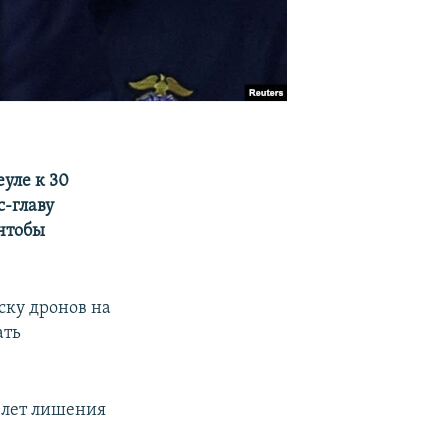
уле к 30
с-главу
 чтобы
ску дронов на
ать
 лет лишения