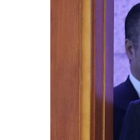
ПОБЕДИТЕЛЕЙ НЕ СУДЯТ?
КРЫМ.НЕПОКОРЕННЫЙ
ELIFBE
УКРАИНСКАЯ ПРОБЛЕМА КРЫМА