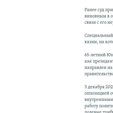
Ранее суд пр
виновным в 
связи с его н
Специальный 
казни, на кот
65-летний Юн
как президент
направлен на
правительств
3 декабря 20
оппозицией о
внутренними 
работу полити
полевые триб