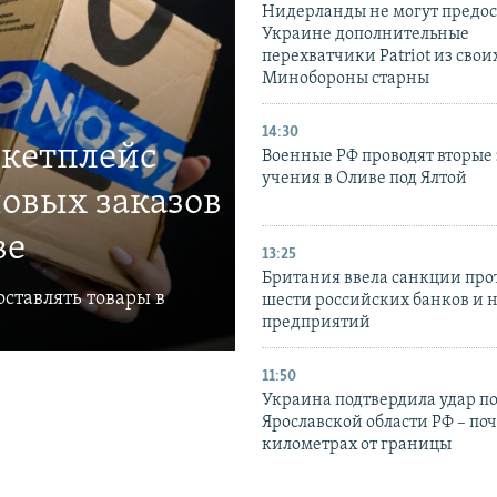
Нидерланды не могут предос
Украине дополнительные
перехватчики Patriot из своих
Минобороны старны
14:30
ркетплейс
Военные РФ проводят вторые 
учения в Оливе под Ялтой
овых заказов
ве
13:25
Британия ввела санкции про
ставлять товары в
шести российских банков и 
предприятий
11:50
Украина подтвердила удар по
Ярославской области РФ – поч
километрах от границы