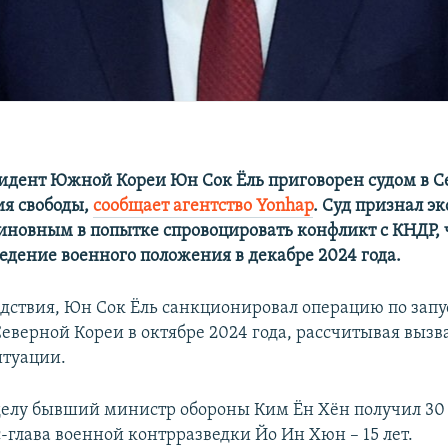
дент Южной Кореи Юн Сок Ёль приговорен судом в Се
я свободы,
сообщает агентство Yonhap
. Суд признал эк
виновным в попытке спровоцировать конфликт с КНДР,
ведение военного положения в декабре 2024 года.
едствия, Юн Сок Ёль санкционировал операцию по запу
еверной Кореи в октябре 2024 года, рассчитывая вызв
итуации.
делу бывший министр обороны Ким Ён Хён получил 30
с-глава военной контрразведки Йо Ин Хюн – 15 лет.