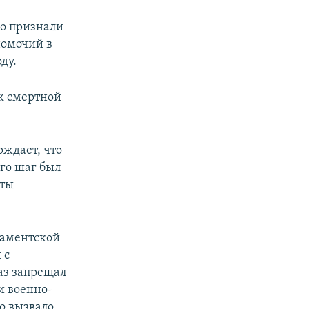
го признали
номочий в
ду.
к смертной
рждает, что
его шаг был
оты
ламентской
 с
аз запрещал
и военно-
о вызвало