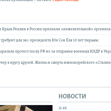
и Крым.Реалии в России признали «нежелательной» организ
требуют для экс-президента Юн Сок Ёля 10 лет тюрьмы
разила протест послу РФ из-за отправки военных КНДР в Ук
чер в кругу друзей. Жизнь и смерть южнокорейского «Стали
НОВОСТИ
15:40