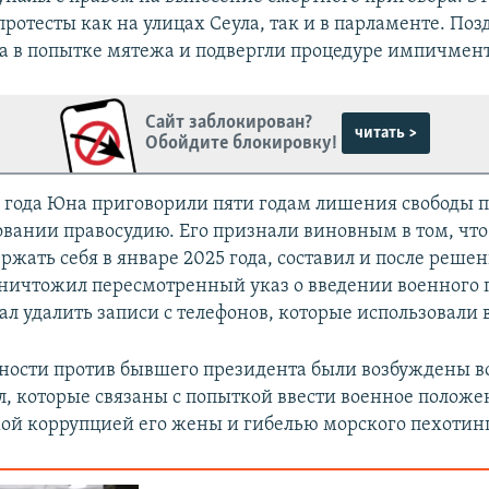
ротесты как на улицах Сеула, так и в парламенте. Поз
 в попытке мятежа и подвергли процедуре импичмент
Сайт заблокирован?
читать >
Обойдите блокировку!
6 года Юна приговорили пяти годам лишения свободы п
овании правосудию. Его признали виновным в том, что
ржать себя в январе 2025 года, составил и после реше
ничтожил пересмотренный указ о введении военного 
ал удалить записи с телефонов, которые использовали 
ности против бывшего президента были возбуждены в
л, которые связаны с попыткой ввести военное положе
ой коррупцией его жены и гибелью морского пехотинца