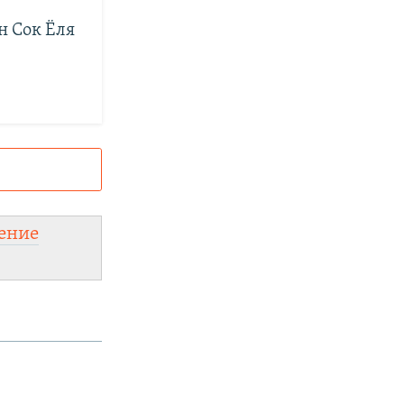
 Сок Ёля
и
а:
ение
овить VPN
.