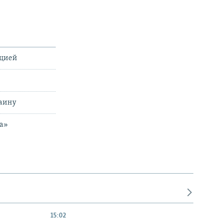
ацией
раину
на»
15:02