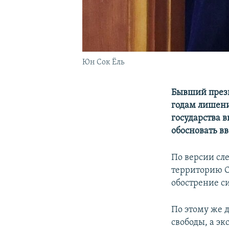
Юн Сок Ёль
Бывший прези
годам лишени
государства 
обосновать в
По версии сл
территорию С
обострение с
По этому же 
свободы, а эк