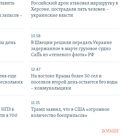
тавить
Российский дрон атаковал маршрутку в
Херсоне, пострадали пять человек –
 запасов –
украинские власти
13:58
за день
В Швеции решили передать Украине
задержанное в марте грузовое судно
Caffa из «теневого флота» РФ
12:47
тив еще
На востоке Крыма более 30 сел и
нескольких
поселков второй день остаются без воды
– коммунальщики
11:15
 НПЗ в
Трамп заявил, что в США «огромное
ти в 700
количество боеприпасов»
БОЛЬШЕ