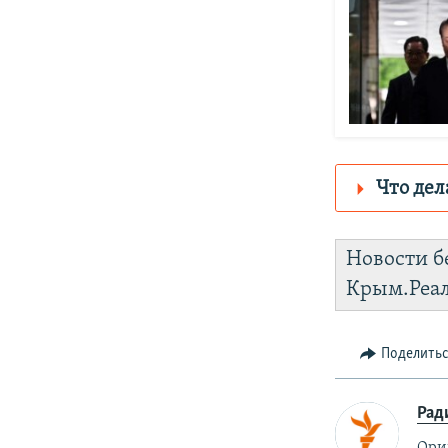
Что дел
Роскомнадз
Новости б
https://d2rs
Крым.Реа
Telegram
I
Поделить
Рад
Ори