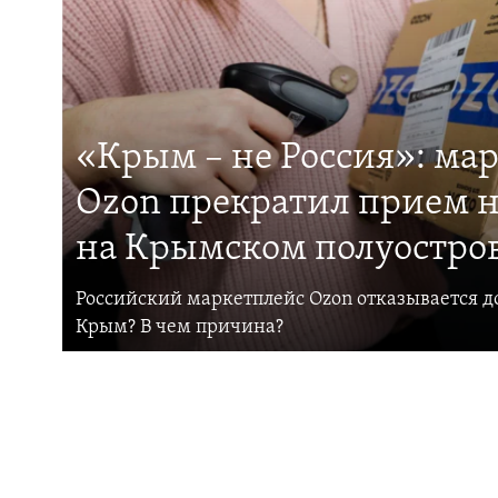
«Крым – не Россия»: ма
Ozon прекратил прием н
на Крымском полуостро
Российский маркетплейс Ozon отказывается до
Крым? В чем причина?