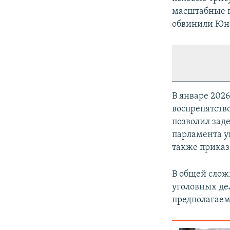
масштабные п
обвинили Юна
В январе 202
воспрепятств
позволил заде
парламента у
также приказ
В общей слож
уголовных де
предполагаем