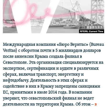
ПРИСОЕДИНЯЙТЕСЬ!
ПОБЕДИТЕЛЕЙ НЕ СУДЯТ?
КРЫМ.НЕПОКОРЕННЫЙ
ELIFBE
УКРАИНСКАЯ ПРОБЛЕМА КРЫМА
Все сайты RFE/RL
Международная компания «Бюро Веритас» (Bureau
Veritas) с оборотом почти в 5 миллиардов долларов
после аннексии Крыма создала филиал в
Севастополе. Эта организация специализируется на
экспертизе, сертификации и аудите в различных
сферах, включая транспорт, энергетику и
нефтедобычу. Деятельность в этих сферах и
содействие в них в Крыму запрещены санкциями
ЕС, принятыми в июле 2014 года. В компании
уверяют, что севастопольский филиал не ведет
деятельности на территории Крыма.
Об этом ‒
в