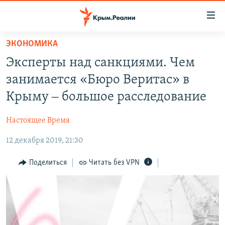
Доступность
ссылки
Вернуться
ЭКОНОМИКА
к
НОВОСТИ
Эксперты над санкциями. Чем
основному
СПЕЦПРОЕКТЫ
содержанию
занимается «Бюро Веритас» в
ВОДА
Вернутся
ГРУЗ 200
Крыму ‒ большое расследование
к
ИСТОРИЯ
КАРТА ВОЕННЫХ ОБЪЕКТОВ КРЫМА
главной
Настоящее Время
ЕЩЕ
11 ЛЕТ ОККУПАЦИИ КРЫМА. 11 ИСТОРИЙ СОПРОТИВЛЕНИЯ
навигации
Вернутся
12 декабря 2019, 21:30
РАДІО СВОБОДА
ИНТЕРАКТИВ
к
КАК ОБОЙТИ БЛОКИРОВКУ
ИНФОГРАФИКА
Поделиться
Читать без VPN
поиску
ТЕЛЕПРОЕКТ КРЫМ.РЕАЛИИ
Українською
СОВЕТЫ ПРАВОЗАЩИТНИКОВ
Qırımtatar
ПРОПАВШИЕ БЕЗ ВЕСТИ