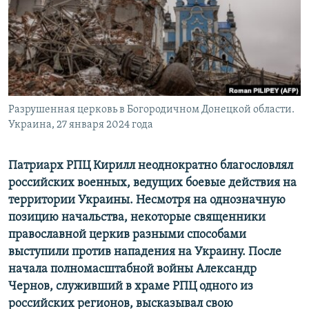
ПРИСОЕДИНЯЙТЕСЬ!
ПОБЕДИТЕЛЕЙ НЕ СУДЯТ?
КРЫМ.НЕПОКОРЕННЫЙ
ELIFBE
УКРАИНСКАЯ ПРОБЛЕМА КРЫМА
Все сайты RFE/RL
Разрушенная церковь в Богородичном Донецкой области.
Украина, 27 января 2024 года
Патриарх РПЦ Кирилл неоднократно благословлял
российских военных, ведущих боевые действия на
территории Украины. Несмотря на однозначную
позицию начальства, некоторые священники
православной церкив разными способами
выступили против нападения на Украину. После
начала полномасштабной войны Александр
Чернов, служивший в храме РПЦ одного из
российских регионов, высказывал свою