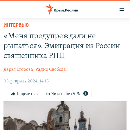
Доступность
ссылки
Вернуться
ИНТЕРВЬЮ
к
НОВОСТИ
«Меня предупреждали не
основному
СПЕЦПРОЕКТЫ
содержанию
рыпаться». Эмиграция из России
ВОДА
Вернутся
ГРУЗ 200
священника РПЦ
к
ИСТОРИЯ
КАРТА ВОЕННЫХ ОБЪЕКТОВ КРЫМА
главной
Дарья Егорова
Радио Свобода
ЕЩЕ
11 ЛЕТ ОККУПАЦИИ КРЫМА. 11 ИСТОРИЙ СОПРОТИВЛЕНИЯ
навигации
Вернутся
05 февраля 2024, 14:15
РАДІО СВОБОДА
ИНТЕРАКТИВ
к
КАК ОБОЙТИ БЛОКИРОВКУ
ИНФОГРАФИКА
Поделиться
Читать без VPN
поиску
ТЕЛЕПРОЕКТ КРЫМ.РЕАЛИИ
Українською
СОВЕТЫ ПРАВОЗАЩИТНИКОВ
Qırımtatar
ПРОПАВШИЕ БЕЗ ВЕСТИ