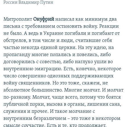
России Владимир Путин
Митрополит
Онуфрий
написал как минимум два
письма с требованием остановить войну. Реакции
не было. А ведь в Украине погибали и погибают от
обстрелов, в том числе и люди, считавшие себя
частью некогда единой церкви. На эту идею, на
пропаганду многие попались и повелись, либо
договорились с совестью, либо наглухо ушли во
внутреннюю эмиграцию. Есть, конечно, некоторое
число совершенно одиозных поддерживающих
войну священников. Но это тоже, скажем, не
абсолютное большинство. Многие молчат. И молчат
по-разному. Молчат, чаще всего, потому что боятся
публичной порки, вызова в органы, лишения сана,
служения и прочее. И такое молчание с
внутренним безразличием – это тоже в некотором
смысле соучастие. Есть и те, кто продолжает,