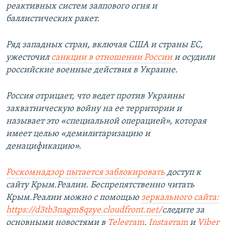
реактивных систем залпового огня и
баллистических ракет.
Ряд западных стран, включая США и страны ЕС,
ужесточил
санкции в отношении России
и осудили
российские военные действия в Украине.
Россия отрицает, что ведет против Украины
захватническую войну на ее территории и
называет это «специальной операцией»,
которая
имеет целью «демилитаризацию и
денацификацию».
Роскомнадзор пытается заблокировать
доступ к
сайту Крым.Реалии. Беспрепятственно читать
Крым.Реалии можно с помощью
зеркального сайта:
https://d3tb3nagm8qzye.cloudfront.net/
следите за
основными новостями в
Telegram
,
Instagram
и
Viber