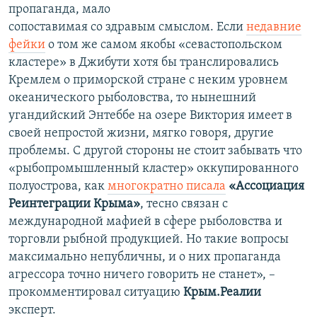
пропаганда, мало
сопоставимая со здравым смыслом. Если
недавние
фейки
о том же самом якобы «севастопольском
кластере» в Джибути хотя бы транслировались
Кремлем о приморской стране с неким уровнем
океанического рыболовства, то нынешний
угандийский Энтеббе на озере Виктория имеет в
своей непростой жизни, мягко говоря, другие
проблемы. С другой стороны не стоит забывать что
«рыбопромышленный кластер» оккупированного
полуострова, как
многократно писала
«Ассоциация
Реинтеграции Крыма»
, тесно связан с
международной мафией в сфере рыболовства и
торговли рыбной продукцией. Но такие вопросы
максимально непубличны, и о них пропаганда
агрессора точно ничего говорить не станет», –
прокомментировал ситуацию
Крым.Реалии
эксперт.