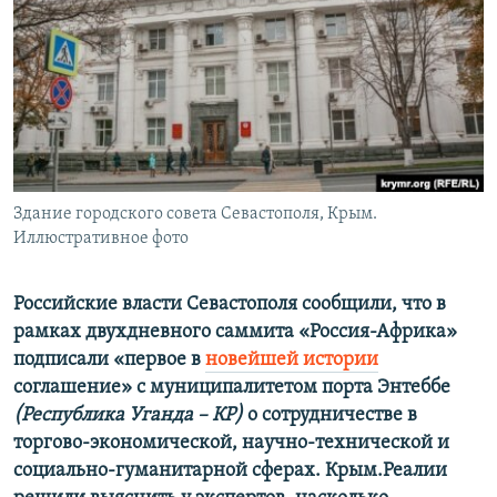
ПРИСОЕДИНЯЙТЕСЬ!
ПОБЕДИТЕЛЕЙ НЕ СУДЯТ?
КРЫМ.НЕПОКОРЕННЫЙ
ELIFBE
УКРАИНСКАЯ ПРОБЛЕМА КРЫМА
Все сайты RFE/RL
Здание городского совета Севастополя, Крым.
Иллюстративное фото
Российские власти Севастополя сообщили, что в
рамках двухдневного саммита «Россия-Африка»
подписали «первое в
новейшей истории
соглашение» с муниципалитетом порта Энтеббе
(Республика Уганда – КР)
о сотрудничестве в
торгово-экономической, научно-технической и
социально-гуманитарной сферах. Крым.Реалии