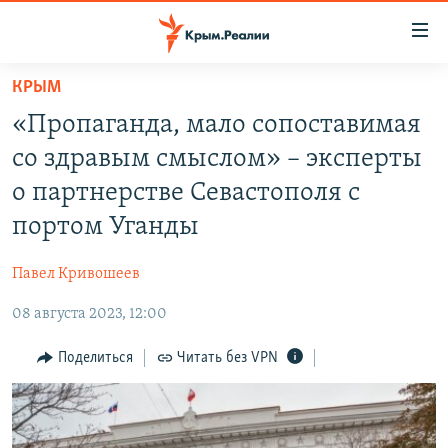
Доступность
ссылки
Вернуться
КРЫМ
к
НОВОСТИ
«Пропаганда, мало сопоставимая
основному
СПЕЦПРОЕКТЫ
содержанию
со здравым смыслом» – эксперты
ВОДА
Вернутся
ГРУЗ 200
о партнерстве Севастополя с
к
ИСТОРИЯ
КАРТА ВОЕННЫХ ОБЪЕКТОВ КРЫМА
портом Уганды
главной
ЕЩЕ
11 ЛЕТ ОККУПАЦИИ КРЫМА. 11 ИСТОРИЙ СОПРОТИВЛЕНИЯ
навигации
Павел Кривошеев
Вернутся
РАДІО СВОБОДА
ИНТЕРАКТИВ
к
08 августа 2023, 12:00
КАК ОБОЙТИ БЛОКИРОВКУ
ИНФОГРАФИКА
поиску
Поделиться
Читать без VPN
ТЕЛЕПРОЕКТ КРЫМ.РЕАЛИИ
Українською
СОВЕТЫ ПРАВОЗАЩИТНИКОВ
Qırımtatar
ПРОПАВШИЕ БЕЗ ВЕСТИ