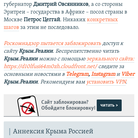
губернатор
Дмитрий Овсянников
, а со стороны
Эритреи – государства в Африке – посол страны в
Москве
Петрос Цеггай
. Никаких
конкретных
шагов
за этим не последовало.
Роскомнадзор пытается заблокировать
доступ к
сайту
Крым.Реалии
. Беспрепятственно читать
Крым.Реалии
можно с помощью
зеркального сайта:
https://d10lfusi64m0zh.cloudfront.net/
следите за
основными новостями в
Telegram
,
Instagram
и
Viber
Крым.Реалии
. Рекомендуем вам
установить VPN
.
Сайт заблокирован?
читать >
Обойдите блокировку!
Аннексия Крыма Россией