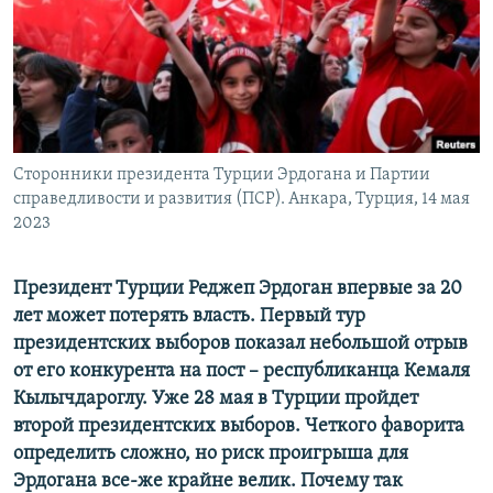
ПРИСОЕДИНЯЙТЕСЬ!
ПОБЕДИТЕЛЕЙ НЕ СУДЯТ?
КРЫМ.НЕПОКОРЕННЫЙ
ELIFBE
УКРАИНСКАЯ ПРОБЛЕМА КРЫМА
Все сайты RFE/RL
Сторонники президента Турции Эрдогана и Партии
справедливости и развития (ПСР). Анкара, Турция, 14 мая
2023
Президент Турции Реджеп Эрдоган впервые за 20
лет может потерять власть. Первый тур
президентских выборов показал небольшой отрыв
от его конкурента на пост – республиканца Кемаля
Кылычдароглу. Уже 28 мая в Турции пройдет
второй президентских выборов. Четкого фаворита
определить сложно, но риск проигрыша для
Эрдогана все-же крайне велик. Почему так