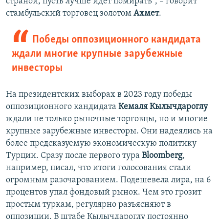
страной, пусть лучше идет помирать", – говорит
стамбульский торговец золотом
Ахмет
.
Победы оппозиционного кандидата
ждали многие крупные зарубежные
инвесторы
На президентских выборах в 2023 году победы
оппозиционного кандидата
Кемаля Кылычдароглу
ждали не только рыночные торговцы, но и многие
крупные зарубежные инвесторы. Они надеялись на
более предсказуемую экономическую политику
Турции. Сразу после первого тура
Bloomberg
,
например, писал, что итоги голосования стали
огромным разочарованием. Подешевела лира, на 6
процентов упал фондовый рынок. Чем это грозит
простым туркам, регулярно разъясняют в
оппозиции. В штабе Кылычдароглу постоянно