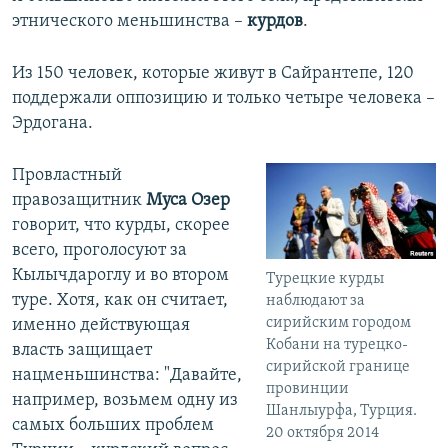
этнического меньшинства –
курдов
.
Из 150 человек, которые живут в Сайрантепе, 120
поддержали оппозицию и только четыре человека –
Эрдогана.
Провластный
правозащитник
Муса Озер
говорит, что курды, скорее
всего, проголосуют за
Кылычдароглу и во втором
Турецкие курды
туре. Хотя, как он считает,
наблюдают за
сирийским городом
именно действующая
Кобани на турецко-
власть защищает
сирийской границе
нацменьшинства: "Давайте,
провинции
например, возьмем одну из
Шанлыурфа, Турция.
самых больших проблем
20 октября 2014