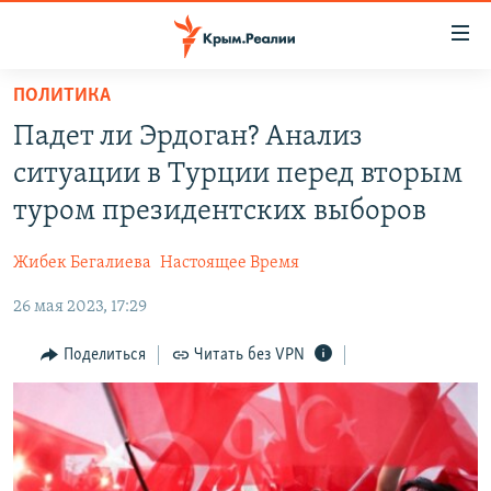
Доступность
ссылки
Вернуться
ПОЛИТИКА
к
НОВОСТИ
Падет ли Эрдоган? Анализ
основному
СПЕЦПРОЕКТЫ
содержанию
ситуации в Турции перед вторым
ВОДА
Вернутся
ГРУЗ 200
туром президентских выборов
к
ИСТОРИЯ
КАРТА ВОЕННЫХ ОБЪЕКТОВ КРЫМА
главной
Жибек Бегалиева
Настоящее Время
ЕЩЕ
11 ЛЕТ ОККУПАЦИИ КРЫМА. 11 ИСТОРИЙ СОПРОТИВЛЕНИЯ
навигации
Вернутся
26 мая 2023, 17:29
РАДІО СВОБОДА
ИНТЕРАКТИВ
к
КАК ОБОЙТИ БЛОКИРОВКУ
ИНФОГРАФИКА
Поделиться
Читать без VPN
поиску
ТЕЛЕПРОЕКТ КРЫМ.РЕАЛИИ
Українською
СОВЕТЫ ПРАВОЗАЩИТНИКОВ
Qırımtatar
ПРОПАВШИЕ БЕЗ ВЕСТИ