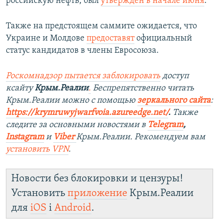
российскую нефть, был
утверждён в начале июня
.
Также на предстоящем саммите ожидается, что
Украине и Молдове
предоставят
официальный
статус кандидатов в члены Евросоюза.
Роскомнадзор пытается заблокировать
доступ
ксайту
Крым.Реалии
.
Беспрепятственно читать
Крым.Реалии можно с помощью
зеркального сайта
:
https://krymruwyjwarfvoia.azureedge.net/
.
Также
следите за основными новостями в
Telegram
,
Instagram
и
Viber
Крым.Реалии. Рекомендуем вам
установить
VPN
.
Новости без блокировки и цензуры!
Установить
приложение
Крым.Реалии
для
iOS
і
Android
.