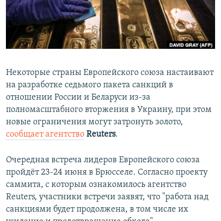
ПРИСОЕДИНЯЙТЕСЬ!
ПОБЕДИТЕЛЕЙ НЕ СУДЯТ?
КРЫМ.НЕПОКОРЕННЫЙ
ELIFBE
УКРАИНСКАЯ ПРОБЛЕМА КРЫМА
Некоторые страны Европейского союза настаивают
Все сайты RFE/RL
на разработке седьмого пакета санкций в
отношении России и Беларуси из-за
полномасштабного вторжения в Украину, при этом
новые ограничения могут затронуть золото,
сообщает агентство
Reuters
.
Очередная встреча лидеров Европейского союза
пройдёт 23-24 июня в Брюсселе. Согласно проекту
саммита, с которым ознакомилось агентство
Reuters, участники встречи заявят, что "работа над
санкциями будет продолжена, в том числе их