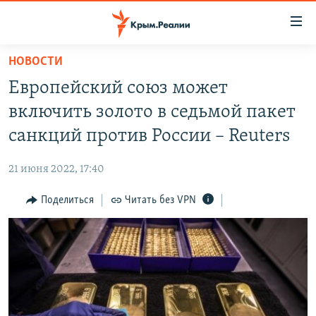
Доступность
ссылки
Вернуться
НОВОСТИ
к
НОВОСТИ
Европейский союз может
основному
СПЕЦПРОЕКТЫ
содержанию
включить золото в седьмой пакет
ВОДА
Вернутся
ГРУЗ 200
санкций против России – Reuters
к
ИСТОРИЯ
КАРТА ВОЕННЫХ ОБЪЕКТОВ КРЫМА
главной
21 июня 2022, 17:40
ЕЩЕ
11 ЛЕТ ОККУПАЦИИ КРЫМА. 11 ИСТОРИЙ СОПРОТИВЛЕНИЯ
навигации
Вернутся
Поделиться
Читать без VPN
РАДІО СВОБОДА
ИНТЕРАКТИВ
к
КАК ОБОЙТИ БЛОКИРОВКУ
ИНФОГРАФИКА
поиску
ТЕЛЕПРОЕКТ КРЫМ.РЕАЛИИ
Українською
СОВЕТЫ ПРАВОЗАЩИТНИКОВ
Qırımtatar
ПРОПАВШИЕ БЕЗ ВЕСТИ