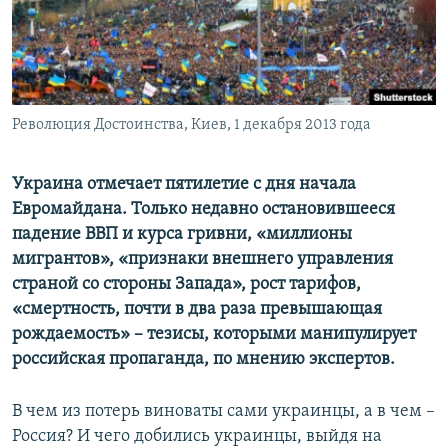
ПРИСОЕДИНЯЙТЕСЬ!
ПОБЕДИТЕЛЕЙ НЕ СУДЯТ?
КРЫМ.НЕПОКОРЕННЫЙ
ELIFBE
Революция Достоинства, Киев, 1 декабря 2013 года
УКРАИНСКАЯ ПРОБЛЕМА КРЫМА
Все сайты RFE/RL
Украина отмечает пятилетие с дня начала
Евромайдана. Только недавно остановившееся
падение ВВП и курса гривни, «миллионы
мигрантов», «признаки внешнего управления
страной со стороны Запада», рост тарифов,
«смертность, почти в два раза превышающая
рождаемость» – тезисы, которыми манипулирует
российская пропаганда, по мнению экспертов.
В чем из потерь виноваты сами украинцы, а в чем –
Россия? И чего добились украинцы, выйдя на