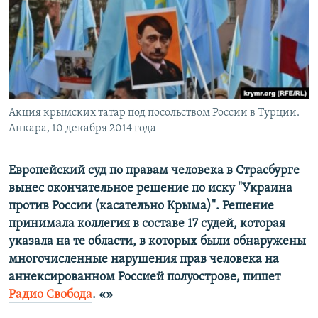
ПРИСОЕДИНЯЙТЕСЬ!
ПОБЕДИТЕЛЕЙ НЕ СУДЯТ?
КРЫМ.НЕПОКОРЕННЫЙ
ELIFBE
УКРАИНСКАЯ ПРОБЛЕМА КРЫМА
Все сайты RFE/RL
Акция крымских татар под посольством России в Турции.
Анкара, 10 декабря 2014 года
Европейский суд по правам человека в Страсбурге
вынес окончательное решение по иску "Украина
против России (касательно Крыма)". Решение
принимала коллегия в составе 17 судей, которая
указала на те области, в которых были обнаружены
многочисленные нарушения прав человека на
аннексированном Россией полуострове, пишет
Радио Свобода
. «»