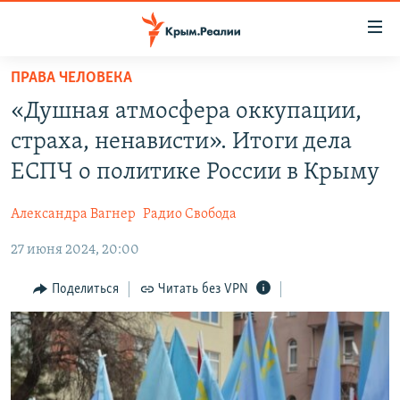
Доступность
ссылки
Вернуться
ПРАВА ЧЕЛОВЕКА
к
НОВОСТИ
«Душная атмосфера оккупации,
основному
СПЕЦПРОЕКТЫ
содержанию
страха, ненависти». Итоги дела
ВОДА
Вернутся
ГРУЗ 200
ЕСПЧ о политике России в Крыму
к
ИСТОРИЯ
КАРТА ВОЕННЫХ ОБЪЕКТОВ КРЫМА
главной
Александра Вагнер
Радио Свобода
ЕЩЕ
11 ЛЕТ ОККУПАЦИИ КРЫМА. 11 ИСТОРИЙ СОПРОТИВЛЕНИЯ
навигации
Вернутся
27 июня 2024, 20:00
РАДІО СВОБОДА
ИНТЕРАКТИВ
к
КАК ОБОЙТИ БЛОКИРОВКУ
ИНФОГРАФИКА
Поделиться
Читать без VPN
поиску
ТЕЛЕПРОЕКТ КРЫМ.РЕАЛИИ
Українською
СОВЕТЫ ПРАВОЗАЩИТНИКОВ
Qırımtatar
ПРОПАВШИЕ БЕЗ ВЕСТИ