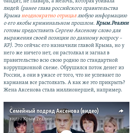
бандит, не главарь, а мелочь, которая убивала
людей
(ранее глава российского правительства
Крыма
неоднократно отрицал
любую информацию
о его якобы криминальном прошлом.
Крым.Реалии
готовы предоставить Сергею Аксенову слово для
выражения своей позиции по данному вопросу –
КР)
. Это сейчас его назначили главой Крыма, но у
него же ничего нет, он растолкал и загнал в
правительство всю свою родню по стандартной
коррупционной схеме. Обрушился поток денег из
России, а они в ужасе от того, что не успевают по
карманам все растолкать. А как же это прикрыть?
Жена Аксенова стала миллионершей, например.
Семейный подряд Аксенова (видео)
видео
Крым.Реалии