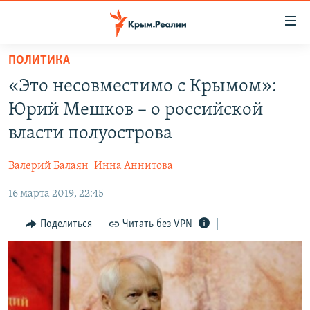
Доступность
ссылки
Вернуться
ПОЛИТИКА
к
НОВОСТИ
«Это несовместимо с Крымом»:
основному
СПЕЦПРОЕКТЫ
содержанию
Юрий Мешков – о российской
ВОДА
Вернутся
ГРУЗ 200
власти полуострова
к
ИСТОРИЯ
КАРТА ВОЕННЫХ ОБЪЕКТОВ КРЫМА
главной
Валерий Балаян
Инна Аннитова
ЕЩЕ
11 ЛЕТ ОККУПАЦИИ КРЫМА. 11 ИСТОРИЙ СОПРОТИВЛЕНИЯ
навигации
Вернутся
16 марта 2019, 22:45
РАДІО СВОБОДА
ИНТЕРАКТИВ
к
КАК ОБОЙТИ БЛОКИРОВКУ
ИНФОГРАФИКА
Поделиться
Читать без VPN
поиску
ТЕЛЕПРОЕКТ КРЫМ.РЕАЛИИ
Українською
СОВЕТЫ ПРАВОЗАЩИТНИКОВ
Qırımtatar
ПРОПАВШИЕ БЕЗ ВЕСТИ