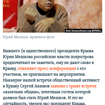
ПРИСОЕДИНЯЙТЕСЬ!
ПОБЕДИТЕЛЕЙ НЕ СУДЯТ?
КРЫМ.НЕПОКОРЕННЫЙ
ELIFBE
УКРАИНСКАЯ ПРОБЛЕМА КРЫМА
Все сайты RFE/RL
Юрий Мешков. Архивное фото
Бывшего (и единственного) президента Крыма
Юрия Мешкова российские власти полуострова
предпочитают не замечать, ему не дают слово в
Крыму,
отменяют пресс-конференции
с его
участием, не приглашают на мероприятия.
Накануне нашей встречи общественный активист
в Крыму Сергей Акимов
заявлял о срыве встречи
«казачьих общин»​, почетным гостем которой
должен был стать Юрий Мешков. И это не
случайность, уверен экс-президент Крыма.