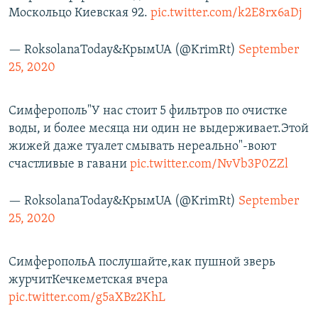
Москольцо Киевская 92.
pic.twitter.com/k2E8rx6aDj
— RoksolanaToday&КрымUA (@KrimRt)
September
25, 2020
Симферополь"У нас стоит 5 фильтров по очистке
воды, и более месяца ни один не выдерживает.Этой
жижей даже туалет смывать нереально"-воют
счастливые в гавани
pic.twitter.com/NvVb3P0ZZl
— RoksolanaToday&КрымUA (@KrimRt)
September
25, 2020
СимферопольА послушайте,как пушной зверь
журчитКечкеметская вчера
pic.twitter.com/g5aXBz2KhL