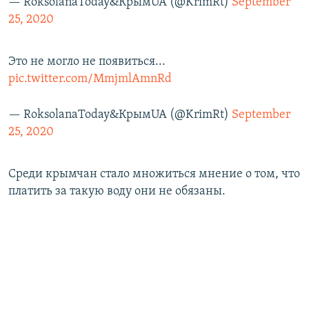
— RoksolanaToday&КрымUA (@KrimRt)
September
25, 2020
Это не могло не появиться...
pic.twitter.com/MmjmlAmnRd
— RoksolanaToday&КрымUA (@KrimRt)
September
25, 2020
Среди крымчан стало множиться мнение о том, что
платить за такую воду они не обязаны.