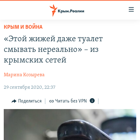
Доступность
ссылки
Вернуться
КРЫМ И ВОЙНА
к
НОВОСТИ
«Этой жижей даже туалет
основному
СПЕЦПРОЕКТЫ
содержанию
смывать нереально» – из
ВОДА
Вернутся
ГРУЗ 200
крымских сетей
к
ИСТОРИЯ
КАРТА ВОЕННЫХ ОБЪЕКТОВ КРЫМА
главной
Марина Козырева
ЕЩЕ
11 ЛЕТ ОККУПАЦИИ КРЫМА. 11 ИСТОРИЙ СОПРОТИВЛЕНИЯ
навигации
Вернутся
29 сентября 2020, 22:37
РАДІО СВОБОДА
ИНТЕРАКТИВ
к
КАК ОБОЙТИ БЛОКИРОВКУ
ИНФОГРАФИКА
Поделиться
Читать без VPN
поиску
ТЕЛЕПРОЕКТ КРЫМ.РЕАЛИИ
Українською
СОВЕТЫ ПРАВОЗАЩИТНИКОВ
Qırımtatar
ПРОПАВШИЕ БЕЗ ВЕСТИ