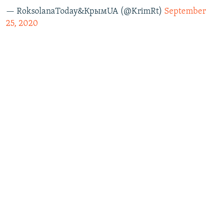
— RoksolanaToday&КрымUA (@KrimRt)
September
25, 2020