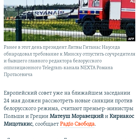
ПРИСОЕДИНЯЙТЕСЬ!
ПОБЕДИТЕЛЕЙ НЕ СУДЯТ?
КРЫМ.НЕПОКОРЕННЫЙ
ELIFBE
УКРАИНСКАЯ ПРОБЛЕМА КРЫМА
Все сайты RFE/RL
Ранее в этот день президент Литвы Гитанас Науседа
обнародовал требование к Минску отпустить соучредителя
и бывшего главного редактора белорусского
оппозиционного Telegram-канала NEXTA Романа
Протасевича
Европейский совет уже на ближайшем заседании
24 мая должен рассмотреть новые санкции против
белорусского режима, считают премьер-министры
Польши и Греции
Матеуш Моравецкий
и
Кириакос
Мицотакис
, сообщает
Радіо Свобода
.