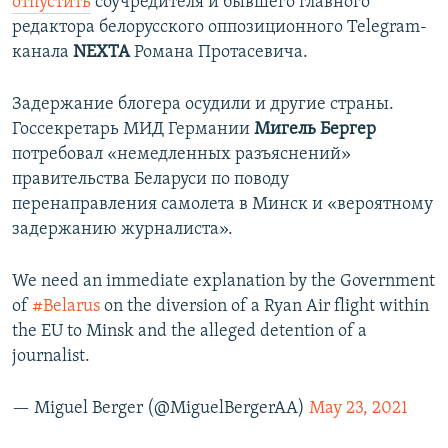
отпустить
соучредителя и бывшего главного
редактора белорусского оппозиционного Telegram-
канала
NEXTA
Романа Протасевича.
Задержание блогера осудили и другие страны.
Госсекретарь МИД Германии
Мигель Бергер
потребовал «немедленных разъяснений»
правительства Беларуси по поводу
перенаправления самолета в Минск и «вероятному
задержанию журналиста».
We need an immediate explanation by the Government
of
#Belarus
on the diversion of a Ryan Air flight within
the EU to Minsk and the alleged detention of a
journalist.
— Miguel Berger (@MiguelBergerAA)
May 23, 2021