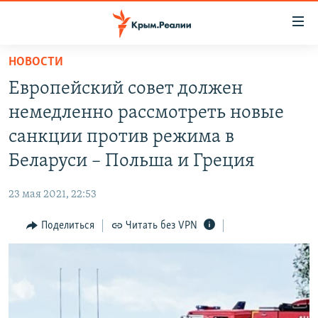
Доступность
ссылки
Вернуться
НОВОСТИ
к
НОВОСТИ
Европейский совет должен
основному
СПЕЦПРОЕКТЫ
содержанию
немедленно рассмотреть новые
ВОДА
Вернутся
ГРУЗ 200
санкции против режима в
к
ИСТОРИЯ
КАРТА ВОЕННЫХ ОБЪЕКТОВ КРЫМА
Беларуси – Польша и Греция
главной
ЕЩЕ
11 ЛЕТ ОККУПАЦИИ КРЫМА. 11 ИСТОРИЙ СОПРОТИВЛЕНИЯ
навигации
23 мая 2021, 22:53
Вернутся
РАДІО СВОБОДА
ИНТЕРАКТИВ
к
Поделиться
Читать без VPN
КАК ОБОЙТИ БЛОКИРОВКУ
ИНФОГРАФИКА
поиску
ТЕЛЕПРОЕКТ КРЫМ.РЕАЛИИ
Українською
СОВЕТЫ ПРАВОЗАЩИТНИКОВ
Qırımtatar
ПРОПАВШИЕ БЕЗ ВЕСТИ