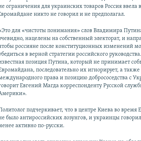
е ограничения для украинских товаров Россия ввела в 
 Евромайдане никто не говорил и не предполагал.
«Это для «чистоты понимания» слов Владимира Путина
очевидно, нацелены на собственный электорат, и напра
чтобы россияне после конституционных изменений м
убедиться в верной стратегии российского руководства.
известная позиция Путина, который не принимает соб
Евромайдана, последовательно их игнорирует, а такж
международного права и позицию добрососедства с Ук
говорит Евгений Магда корреспонденту Русской служб
Америки».
Политолог подчеркивает, что в центре Киева во время
не было антироссийских лозунгов, и украинцы говори
менее активно по-русски.