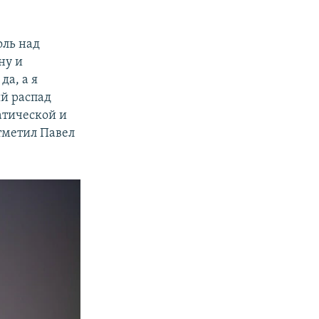
оль над
ну и
да, а я
ый распад
атической и
тметил Павел