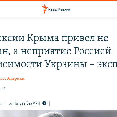
ексии Крыма привел не
н, а неприятие Россией
исимости Украины – экс
олос Америки
4:45
ся
Читать без VPN