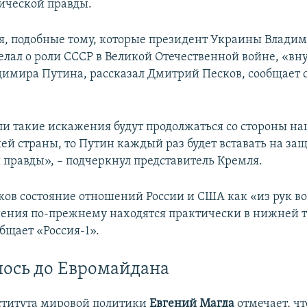
ической правды.
, подобные тому, которые президент Украины Влади
елал о роли СССР в Великой Отечественной войне, «вн
димира Путина, рассказал Дмитрий Песков, сообщает 
сли такие искажения будут продолжаться со стороны на
ей страны, то Путин каждый раз будет вставать на за
 правды», – подчеркнул представитель Кремля.
ов состояние отношений России и США как «из рук во
ния по-прежнему находятся практически в нижней то
общает «Россия-1».
лось до Евромайдана
ститута мировой политики
Евгений Магда
отмечает, чт