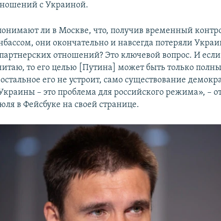
тношений с Украиной.
понимают ли в Москве, что, получив временный контр
бассом, они окончательно и навсегда потеряли Украи
партнерских отношений? Это ключевой вопрос. И если 
читаю, то его целью [Путина] может быть только полн
 остальное его не устроит, само существование демокр
Украины – это проблема для российского режима», – о
юля в Фейсбуке на своей странице.