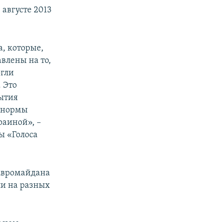
августе 2013
, которые,
влены на то,
огли
 Это
ытия
е нормы
раиной», –
ы «Голоса
 Евромайдана
ли на разных