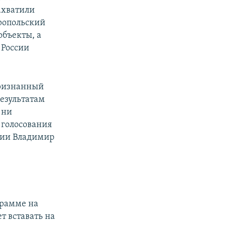
ахватили
ропольский
объекты, а
 России
признанный
результатам
 ни
 голосования
ссии Владимир
грамме на
т вставать на