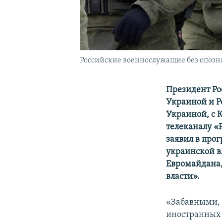
Российские военнослужащие без опозна
Президент Ро
Украиной и Р
Украиной, с 
телеканалу «Р
заявил в прог
украинской в
Евромайдана,
власти».
«Забавными, 
иностранных