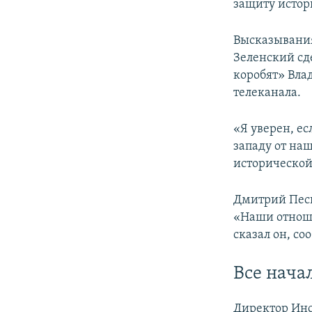
защиту истор
Высказывания
Зеленский сд
коробят» Вла
телеканала.
«Я уверен, е
западу от наш
исторической
Дмитрий Песк
«Наши отноше
сказал он, со
Все нача
Директор Ин