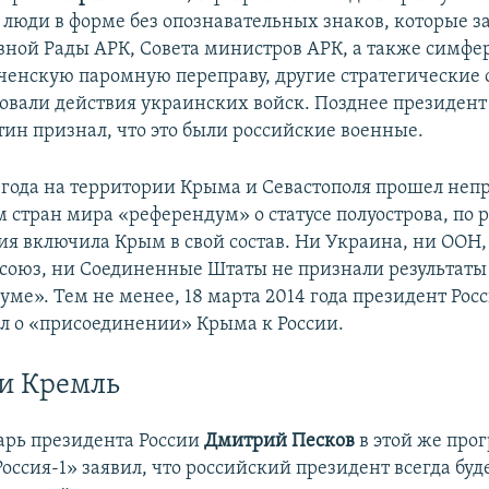
люди в форме без опознавательных знаков, которые з
вной Рады АРК, Совета министров АРК, а также симфе
рченскую паромную переправу, другие стратегические 
овали действия украинских войск. Позднее президент
ин признал, что это были российские военные.
4 года на территории Крыма и Севастополя прошел не
 стран мира «референдум» о статусе полуострова, по 
сия включила Крым в свой состав. Ни Украина, ни ООН,
союз, ни Соединенные Штаты не признали результаты
уме». Тем не менее, 18 марта 2014 года президент Ро
л о «присоединении» Крыма к России.
и Кремль
арь президента России
Дмитрий Песков
в этой же про
оссия-1» заявил, что российский президент всегда буде