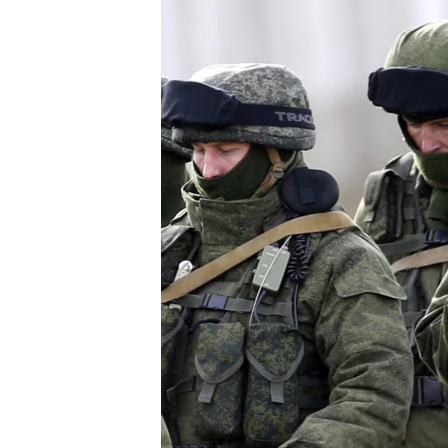
ПОБЕДИТЕЛЕЙ НЕ СУДЯТ?
КРЫМ.НЕПОКОРЕННЫЙ
ELIFBE
УКРАИНСКАЯ ПРОБЛЕМА КРЫМА