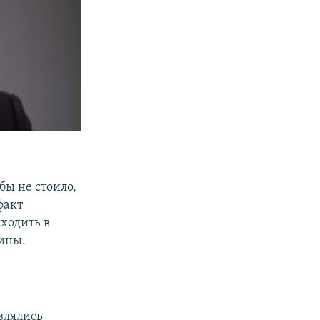
бы не стоило,
факт
ходить в
ины.
являлись