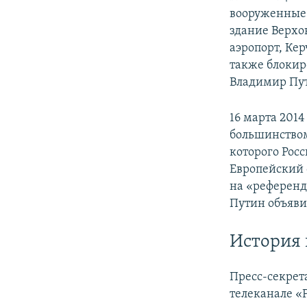
вооруженные 
здание Верхо
аэропорт, Ке
также блокир
Владимир Пут
16 марта 201
большинством
которого Рос
Европейский 
на «референд
Путин объяви
История 
Пресс-секрет
телеканале «Р