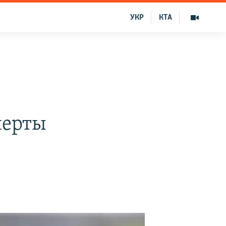
УКР
КТА
перты