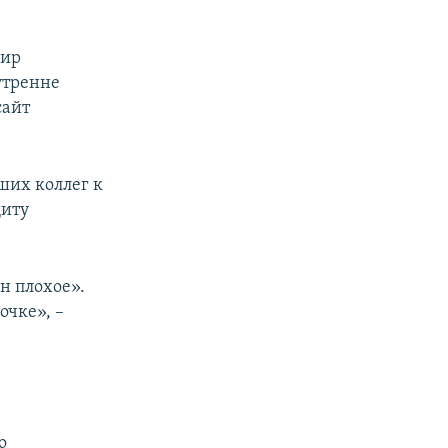
мир
утренне
сайт
ших коллег к
щиту
н плохое».
чке», –
о