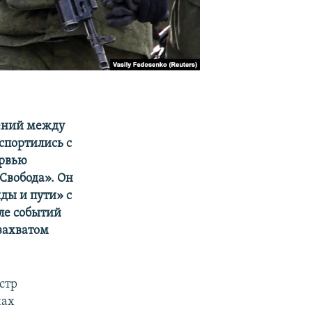
ений между
спортились с
ервью
 Свобода». Он
ды и пути» с
ле событий
захватом
стр
нах