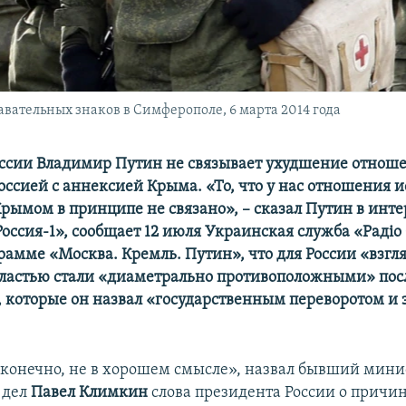
вательных знаков в Симферополе, 6 марта 2014 года
ссии Владимир Путин не связывает ухудшение отнош
оссией с аннексией Крыма. «То, что у нас отношения и
Крымом в принципе не связано», – сказал Путин в инт
оссия-1», сообщает 12 июля Украинская служба «Радіо
рамме «Москва. Кремль. Путин», что для России «взгля
ластью стали «диаметрально противоположными» пос
 которые он назвал «государственным переворотом и 
конечно, не в хорошем смысле», назвал бывший мини
 дел
Павел Климкин
слова президента России о причи