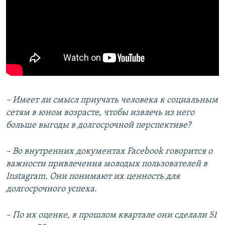
– Имеет ли смысл приучать человека к социальным
сетям в юном возрасте, чтобы извлечь из него
больше выгоды в долгосрочной перспективе?
– Во внутренних документах
F
acebook говорится о
важности привлечения молодых пользователей в
Instagram. Они понимают их ценность для
долгосрочного успеха.
– По их оценке, в прошлом квартале они сделали 51