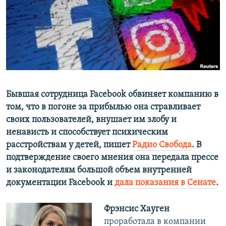
ПРИСОЕДИНЯЙТЕСЬ!
ПОБЕДИТЕЛЕЙ НЕ СУДЯТ?
КРЫМ.НЕПОКОРЕННЫЙ
ELIFBE
УКРАИНСКАЯ ПРОБЛЕМА КРЫМА
Все сайты RFE/RL
Бывшая сотрудница
Facebook
обвиняет компанию в
том, что в погоне за прибылью она стравливает
своих пользователей, внушает им злобу и
ненависть и способствует психическим
расстройствам у детей, пишет
Радио Свобода
. В
подтверждение своего мнения она передала прессе
и законодателям большой объем внутренней
документации
Facebook и
дала показания в Сенате
.
Фрэнсис Хауген
проработала в компании