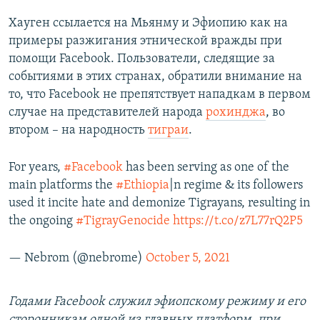
Хауген ссылается на Мьянму и Эфиопию как на
примеры разжигания этнической вражды при
помощи Facebook. Пользователи, следящие за
событиями в этих странах, обратили внимание на
то, что Facebook не препятствует нападкам в первом
случае на представителей народа
рохинджа
, во
втором – на народность
тиграи
.
For years,
#Facebook
has been serving as one of the
main platforms the
#Ethiopia
|n regime & its followers
used it incite hate and demonize Tigrayans, resulting in
the ongoing
#TigrayGenocide
https://t.co/z7L77rQ2P5
— Nebrom (@nebrome)
October 5, 2021
Годами Facebook служил эфиопскому режиму и его
сторонникам одной из главных платформ, при