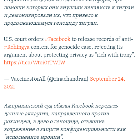
помощи которых они внушали ненависть к тиграи
и демонизировали их, что привело к
продолжающемуся геноциду тиграи.
U.S. court orders
#Facebook
to release records of anti-
#Rohingya
content for genocide case, rejecting its
argument about protecting privacy as “rich with irony”.
https://t.co/Wtoi0tTWIW
— VaccinesForAll (@rinachandran)
September 24,
2021
Американcкий суд обязал Facebook передать
данные аккаунта, направленного против
рохинджа, в дело о геноциде, отклонив
возражение о защите конфиденциальности как
"исполненное иронии".