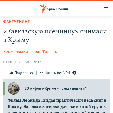
Доступность
ссылки
Вернуться
ФАКТЧЕКИНГ
к
НОВОСТИ
«Кавказскую пленницу» снимали
основному
СПЕЦПРОЕКТЫ
содержанию
в Крыму
ВОДА
Вернутся
ГРУЗ 200
к
Крым. Реалии
Роман Тищенко
ИСТОРИЯ
КАРТА ВОЕННЫХ ОБЪЕКТОВ КРЫМА
главной
01 января 2020, 18:42
ЕЩЕ
11 ЛЕТ ОККУПАЦИИ КРЫМА. 11 ИСТОРИЙ СОПРОТИВЛЕНИЯ
навигации
Вернутся
РАДІО СВОБОДА
ИНТЕРАКТИВ
Поделиться
Читать без VPN
к
КАК ОБОЙТИ БЛОКИРОВКУ
ИНФОГРАФИКА
поиску
10 мифов о Крыме – правда или нет?
ТЕЛЕПРОЕКТ КРЫМ.РЕАЛИИ
Українською
СОВЕТЫ ПРАВОЗАЩИТНИКОВ
Фильм Леонида Гайдая практически весь снят в
Qırımtatar
Крыму. Базовым лагерем для съемочной группы
ПРОПАВШИЕ БЕЗ ВЕСТИ