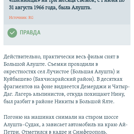
«пленницы» на три месяца съемок, с 1 июня по
ПРИСОЕДИНЯЙТЕСЬ!
ПОБЕДИТЕЛЕЙ НЕ СУДЯТ?
31 августа 1966 года, была Алушта.
КРЫМ.НЕПОКОРЕННЫЙ
Источник: RG
ELIFBE
ПРАВДА
УКРАИНСКАЯ ПРОБЛЕМА КРЫМА
Все сайты RFE/RL
Действительно, практически весь фильм снят в
Большой Алуште. Съемки проходили в
окрестностях сел Лучистое (Большая Алушта) и
Куйбышево (Бахчисарайский район). В десятках
фрагментов на фоне виднеется Демерджи и Чатыр-
Даг. Лагерь альпинистов, откуда похищают Нину,
был разбит в районе Никиты в Большой Ялте.
Погоню на машинах снимали на старом шоссе
Алушта–Судак, а зависает автомобиль на краю Ай-
Петри. Отметился в кадре и Симферополь.