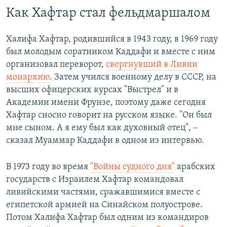
​Как Хафтар стал фельдмаршалом
Халифа Хафтар, родившийся в 1943 году, в 1969 году
был молодым соратником Каддафи и вместе с ним
организовал переворот,
свергнувший в Ливии
монархию
. Затем учился военному делу в СССР, на
высших офицерских курсах "Выстрел" и в
Академии имени Фрунзе, поэтому даже сегодня
Хафтар сносно говорит на русском языке. "Он был
мне сыном. А я ему был как духовный отец", –
сказал Муаммар Каддафи в одном из интервью.
В 1973 году во время
"Войны судного дня"
арабских
государств с Израилем Хафтар командовал
ливийскими частями, сражавшимися вместе с
египетской армией на Синайском полуострове.
Потом Халифа Хафтар был одним из командиров