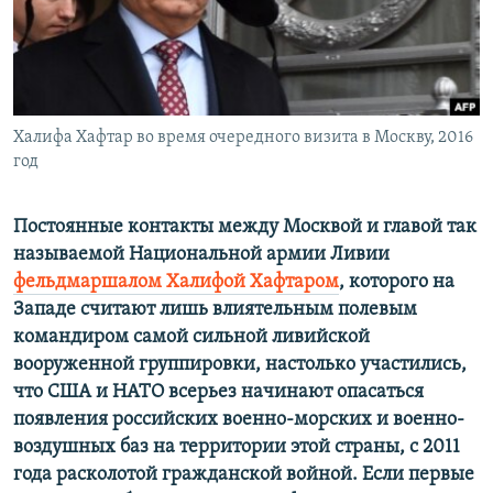
ПРИСОЕДИНЯЙТЕСЬ!
ПОБЕДИТЕЛЕЙ НЕ СУДЯТ?
КРЫМ.НЕПОКОРЕННЫЙ
ELIFBE
Халифа Хафтар во время очередного визита в Москву, 2016
УКРАИНСКАЯ ПРОБЛЕМА КРЫМА
год
Все сайты RFE/RL
Постоянные контакты между Москвой и главой так
называемой Национальной армии Ливии
фельдмаршалом Халифой Хафтаром
, которого на
Западе считают лишь влиятельным полевым
командиром самой сильной ливийской
вооруженной группировки, настолько участились,
что США и НАТО всерьез начинают опасаться
появления российских военно-морских и военно-
воздушных баз на территории этой страны, с 2011
года расколотой гражданской войной. Если первые