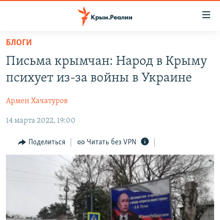
Доступность
ссылки
Вернуться
БЛОГИ
к
НОВОСТИ
Письма крымчан: Народ в Крыму
основному
СПЕЦПРОЕКТЫ
содержанию
психует из-за войны в Украине
ВОДА
Вернутся
ГРУЗ 200
к
Армен Хачатуров
ИСТОРИЯ
КАРТА ВОЕННЫХ ОБЪЕКТОВ КРЫМА
главной
14 марта 2022, 19:00
ЕЩЕ
11 ЛЕТ ОККУПАЦИИ КРЫМА. 11 ИСТОРИЙ СОПРОТИВЛЕНИЯ
навигации
Вернутся
РАДІО СВОБОДА
ИНТЕРАКТИВ
Поделиться
Читать без VPN
к
КАК ОБОЙТИ БЛОКИРОВКУ
ИНФОГРАФИКА
поиску
ТЕЛЕПРОЕКТ КРЫМ.РЕАЛИИ
Українською
СОВЕТЫ ПРАВОЗАЩИТНИКОВ
Qırımtatar
ПРОПАВШИЕ БЕЗ ВЕСТИ