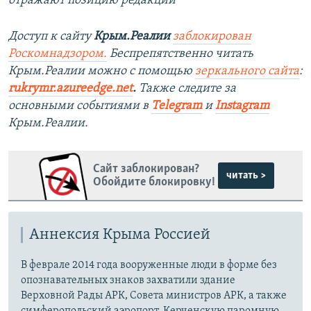
отражают позицию редакции
Доступ к сайту
Крым.Реалии
заблокирован
Роскомнадзором.
Беспрепятственно читать
Крым.Реалии можно с помощью
зеркального сайта
:
rukrymr.azureedge.net
.
Также следите за
основными событиями в
Telegram
и
Instagram
Крым.Реалии.
Сайт заблокирован?
читать >
Обойдите блокировку!
Аннексия Крыма Россией
В феврале 2014 года вооруженные люди в форме без
опознавательных знаков захватили здание
Верховной Рады АРК, Совета министров АРК, а также
симферопольский аэропорт, Керченскую паромную