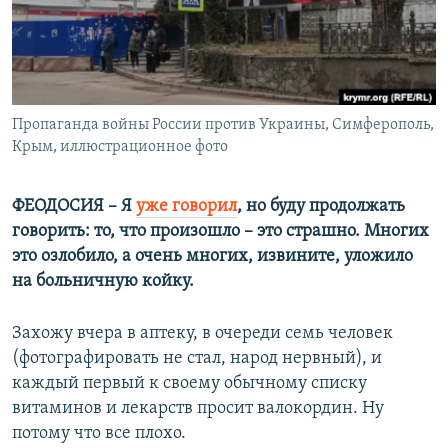
ПРИСОЕДИНЯЙТЕСЬ!
ПОБЕДИТЕЛЕЙ НЕ СУДЯТ?
КРЫМ.НЕПОКОРЕННЫЙ
ELIFBE
Пропаганда войны России против Украины, Симферополь,
УКРАИНСКАЯ ПРОБЛЕМА КРЫМА
Крым, иллюстрационное фото
Все сайты RFE/RL
ФЕОДОСИЯ – Я
уже говорил
, но буду продолжать
говорить: то, что произошло – это страшно. Многих
это озлобило, а очень многих, извините, уложило
на больничную койку.
Захожу вчера в аптеку, в очереди семь человек
(фотографировать не стал, народ нервный), и
каждый первый к своему обычному списку
витаминов и лекарств просит валокордин. Ну
потому что все плохо.