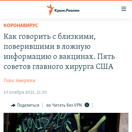
Доступность
ссылки
Вернуться
КОРОНАВИРУС
к
НОВОСТИ
Как говорить с близкими,
основному
СПЕЦПРОЕКТЫ
содержанию
поверившими в ложную
ВОДА
Вернутся
ГРУЗ 200
информацию о вакцинах. Пять
к
ИСТОРИЯ
КАРТА ВОЕННЫХ ОБЪЕКТОВ КРЫМА
советов главного хирурга США
главной
ЕЩЕ
11 ЛЕТ ОККУПАЦИИ КРЫМА. 11 ИСТОРИЙ СОПРОТИВЛЕНИЯ
навигации
Голос Америки
Вернутся
РАДІО СВОБОДА
ИНТЕРАКТИВ
к
10 ноября 2021, 21:30
КАК ОБОЙТИ БЛОКИРОВКУ
ИНФОГРАФИКА
поиску
Поделиться
Читать без VPN
ТЕЛЕПРОЕКТ КРЫМ.РЕАЛИИ
Українською
СОВЕТЫ ПРАВОЗАЩИТНИКОВ
Qırımtatar
ПРОПАВШИЕ БЕЗ ВЕСТИ