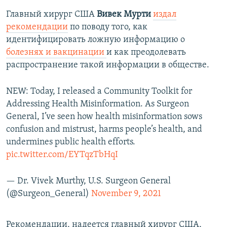
Главный хирург США
Вивек Мурти
издал
рекомендации
по поводу того, как
идентифицировать ложную информацию о
болезнях и вакцинации
и как преодолевать
распространение такой информации в обществе.
NEW: Today, I released a Community Toolkit for
Addressing Health Misinformation. As Surgeon
General, I’ve seen how health misinformation sows
confusion and mistrust, harms people’s health, and
undermines public health efforts.
pic.twitter.com/EYTqzTbHqI
— Dr. Vivek Murthy, U.S. Surgeon General
(@Surgeon_General)
November 9, 2021
Рекомендации, надеется главный хирург США,