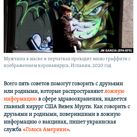
ПРИСОЕДИНЯЙТЕСЬ!
ПОБЕДИТЕЛЕЙ НЕ СУДЯТ?
КРЫМ.НЕПОКОРЕННЫЙ
ELIFBE
УКРАИНСКАЯ ПРОБЛЕМА КРЫМА
Все сайты RFE/RL
Мужчина в маске и перчатках проходит мимо граффити с
изображением коронавируса, Испания, 2020 год
Всего пять советов помогут говорить с друзьями
или родными, которые распространяют
ложную
информацию
в сфере здравоохранения, надеется
главный хирург США Вивек Мурти. Как говорить с
друзьями и родными, поверившими в ложную
информацию о вакцинах, пишет украинская
служба
«Голоса Америки»
.