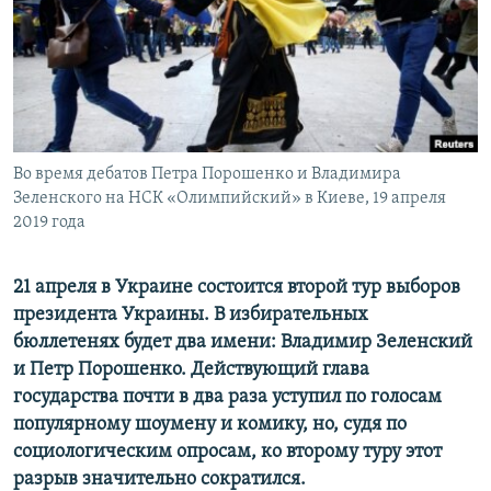
ПРИСОЕДИНЯЙТЕСЬ!
ПОБЕДИТЕЛЕЙ НЕ СУДЯТ?
КРЫМ.НЕПОКОРЕННЫЙ
ELIFBE
УКРАИНСКАЯ ПРОБЛЕМА КРЫМА
Все сайты RFE/RL
Во время дебатов Петра Порошенко и Владимира
Зеленского на НСК «Олимпийский» в Киеве, 19 апреля
2019 года
21 апреля в Украине состоится второй тур выборов
президента Украины. В избирательных
бюллетенях будет два имени: Владимир Зеленский
и Петр Порошенко. Действующий глава
государства почти в два раза уступил по голосам
популярному шоумену и комику, но, судя по
социологическим опросам, ко второму туру этот
разрыв значительно сократился.