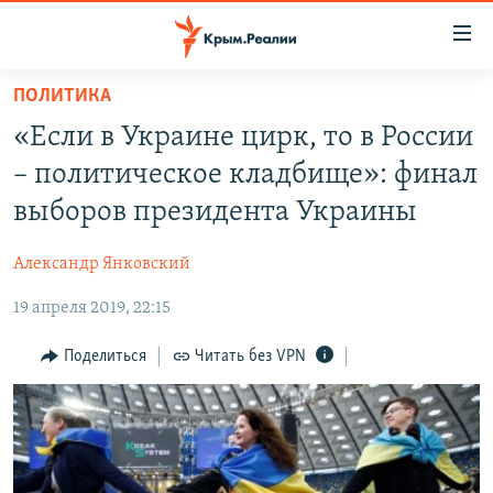
Доступность
ссылки
Вернуться
ПОЛИТИКА
к
НОВОСТИ
«Если в Украине цирк, то в России
основному
СПЕЦПРОЕКТЫ
содержанию
– политическое кладбище»: финал
ВОДА
Вернутся
ГРУЗ 200
выборов президента Украины
к
ИСТОРИЯ
КАРТА ВОЕННЫХ ОБЪЕКТОВ КРЫМА
главной
Александр Янковский
ЕЩЕ
11 ЛЕТ ОККУПАЦИИ КРЫМА. 11 ИСТОРИЙ СОПРОТИВЛЕНИЯ
навигации
Вернутся
19 апреля 2019, 22:15
РАДІО СВОБОДА
ИНТЕРАКТИВ
к
КАК ОБОЙТИ БЛОКИРОВКУ
ИНФОГРАФИКА
Поделиться
Читать без VPN
поиску
ТЕЛЕПРОЕКТ КРЫМ.РЕАЛИИ
Українською
СОВЕТЫ ПРАВОЗАЩИТНИКОВ
Qırımtatar
ПРОПАВШИЕ БЕЗ ВЕСТИ