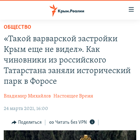
Доступность
ссылки
Вернуться
ОБЩЕСТВО
к
НОВОСТИ
«Такой варварской застройки
основному
СПЕЦПРОЕКТЫ
содержанию
Крым еще не видел». Как
ВОДА
Вернутся
ГРУЗ 200
чиновники из российского
к
ИСТОРИЯ
КАРТА ВОЕННЫХ ОБЪЕКТОВ КРЫМА
Татарстана заняли исторический
главной
ЕЩЕ
11 ЛЕТ ОККУПАЦИИ КРЫМА. 11 ИСТОРИЙ СОПРОТИВЛЕНИЯ
навигации
парк в Форосе
Вернутся
РАДІО СВОБОДА
ИНТЕРАКТИВ
к
Владимир Михайлов
Настоящее Время
КАК ОБОЙТИ БЛОКИРОВКУ
ИНФОГРАФИКА
поиску
24 марта 2021, 16:00
ТЕЛЕПРОЕКТ КРЫМ.РЕАЛИИ
Українською
Поделиться
Читать без VPN
СОВЕТЫ ПРАВОЗАЩИТНИКОВ
Qırımtatar
ПРОПАВШИЕ БЕЗ ВЕСТИ