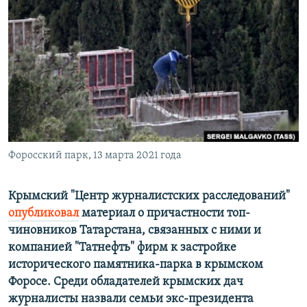
ПРИСОЕДИНЯЙТЕСЬ!
ПОБЕДИТЕЛЕЙ НЕ СУДЯТ?
КРЫМ.НЕПОКОРЕННЫЙ
ELIFBE
УКРАИНСКАЯ ПРОБЛЕМА КРЫМА
Все сайты RFE/RL
Форосский парк, 13 марта 2021 года
Крымский "Центр журналистских расследований"
опубликовал
материал о причастности топ-
чиновников Татарстана, связанных с ними и
компанией "Татнефть" фирм к застройке
исторического памятника-парка в крымском
Форосе. Среди обладателей крымских дач
журналисты назвали семьи экс-президента