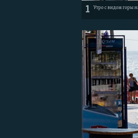
1
Утро с видом горы н