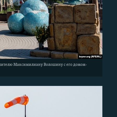
слителю Максимилиану Волошину с его домом-