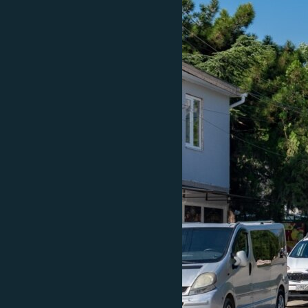
ПОБЕДИТЕЛЕЙ НЕ СУДЯТ?
КРЫМ.НЕПОКОРЕННЫЙ
ELIFBE
УКРАИНСКАЯ ПРОБЛЕМА КРЫМА