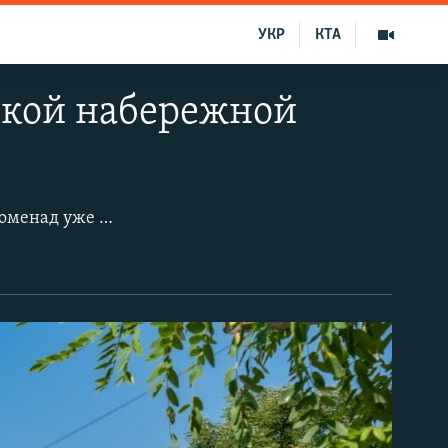
УКР
КТА
ской набережной
Двухкилометровая набережная курортного Коктебеля, его традиционный променад уже который год источает характерные канализационные «ароматы». Правда, местные жители с этим как-то свыклись, а приезжие отдыхающие, по их собственному признанию, зловонья почти не ощущают. Для них главное - теплое «морюшко» и доступная еда.