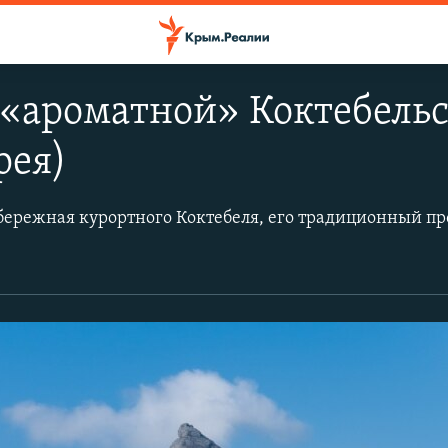
 «ароматной» Коктебель
рея)