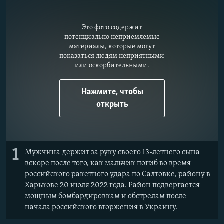
ПРИСОЕДИНЯЙТЕСЬ!
ПОБЕДИТЕЛЕЙ НЕ СУДЯТ?
КРЫМ.НЕПОКОРЕННЫЙ
Это фото содержит
потенциально неприемлемые
ELIFBE
материалы, которые могут
показаться людям неприятными
УКРАИНСКАЯ ПРОБЛЕМА КРЫМА
или оскорбительными.
Все сайты RFE/RL
Нажмите, чтобы
открыть
1
Мужчина держит за руку своего 13-летнего сына
вскоре после того, как мальчик погиб во время
российского ракетного удара по Салтовке, району в
Харькове 20 июля 2022 года. Район подвергается
мощным бомбардировкам и обстрелам после
начала российского вторжения в Украину.