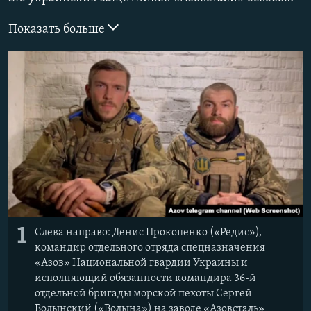
ПРИСОЕДИНЯЙТЕСЬ!
ПОБЕДИТЕЛЕЙ НЕ СУДЯТ?
Показать больше
КРЫМ.НЕПОКОРЕННЫЙ
ELIFBE
УКРАИНСКАЯ ПРОБЛЕМА КРЫМА
Все сайты RFE/RL
1
Слева направо: Денис Прокопенко («Редис»),
командир отдельного отряда спецназначения
«Азов» Национальной гвардии Украины и
исполняющий обязанности командира 36-й
отдельной бригады морской пехоты Сергей
Волынский («Волына») на заводе «Азовсталь»