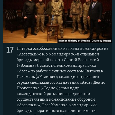
17
Пятерка освобожденных из плена командиров из
«Азовстали»: в. о. командира 36-й отдельной
бригады морской пехоты Сергей Волынский
(«Волына»); заместитель командира полка
«Азов» по работе с личным составом Святослав
Паламарь («Калина»); командир отдельного
отряда специального назначения «Азов» Денис
Прокопенко («Редис»); командир
комендантской роты, непосредственно
осуществлявший командование обороной
«Азовстали», Олег Хоменко; командир 12-й
бригады оперативного назначения имени