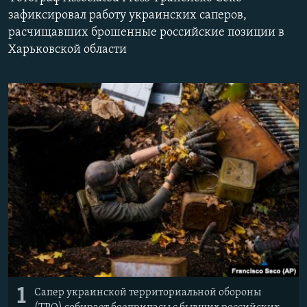
ПРИСОЕДИНЯЙТЕСЬ!
ПОБЕДИТЕЛЕЙ НЕ СУДЯТ?
зафиксировал работу украинских саперов,
расчищавших брошенные российские позиции в
КРЫМ.НЕПОКОРЕННЫЙ
Харьковской области
ELIFBE
УКРАИНСКАЯ ПРОБЛЕМА КРЫМА
Все сайты RFE/RL
1
Сапер украинской территориальной обороны