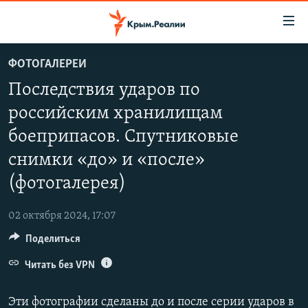
Доступность
ссылки
Вернуться
ФОТОГАЛЕРЕИ
к
НОВОСТИ
Последствия ударов по
основному
СПЕЦПРОЕКТЫ
содержанию
российским хранилищам
ВОДА
Вернутся
ГРУЗ 200
боеприпасов. Спутниковые
к
ИСТОРИЯ
КАРТА ВОЕННЫХ ОБЪЕКТОВ КРЫМА
главной
снимки «до» и «после»
ЕЩЕ
11 ЛЕТ ОККУПАЦИИ КРЫМА. 11 ИСТОРИЙ СОПРОТИВЛЕНИЯ
навигации
(фотогалерея)
Вернутся
РАДІО СВОБОДА
ИНТЕРАКТИВ
к
02 октября 2024, 17:07
КАК ОБОЙТИ БЛОКИРОВКУ
ИНФОГРАФИКА
поиску
Поделиться
ТЕЛЕПРОЕКТ КРЫМ.РЕАЛИИ
Українською
Читать без VPN
СОВЕТЫ ПРАВОЗАЩИТНИКОВ
Qırımtatar
ПРОПАВШИЕ БЕЗ ВЕСТИ
Эти фотографии сделаны до и после серии ударов в