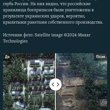
глубь России. На них видно, что российские
ПРИСОЕДИНЯЙТЕСЬ!
ПОБЕДИТЕЛЕЙ НЕ СУДЯТ?
хранилища боеприпасов были уничтожены в
КРЫМ.НЕПОКОРЕННЫЙ
результате украинских ударов, вероятно,
крылатыми ракетами собственного производства.
ELIFBE
УКРАИНСКАЯ ПРОБЛЕМА КРЫМА
Источник фото: Satellite image ©2024 Maxar
Все сайты RFE/RL
Technologies
До
Після