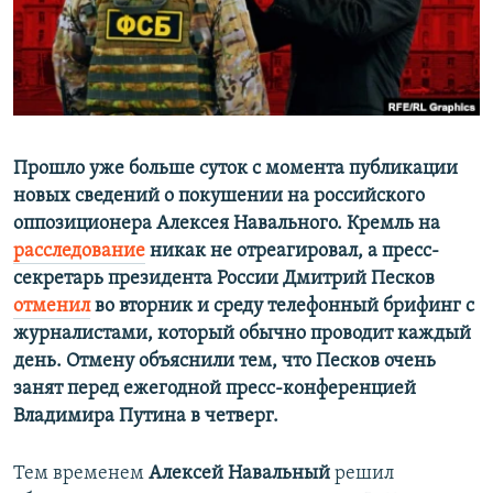
ПРИСОЕДИНЯЙТЕСЬ!
ПОБЕДИТЕЛЕЙ НЕ СУДЯТ?
КРЫМ.НЕПОКОРЕННЫЙ
ELIFBE
УКРАИНСКАЯ ПРОБЛЕМА КРЫМА
Все сайты RFE/RL
Прошло уже больше суток с момента публикации
новых сведений о покушении на российского
оппозиционера Алексея Навального. Кремль на
расследование
никак не отреагировал, а пресс-
секретарь президента России Дмитрий Песков
отменил
во вторник и среду телефонный брифинг с
журналистами, который обычно проводит каждый
день. Отмену объяснили тем, что Песков очень
занят перед ежегодной пресс-конференцией
Владимира Путина в четверг.
Тем временем
Алексей Навальный
решил