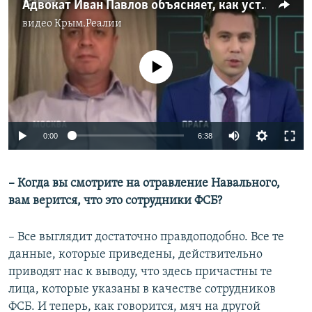
Адвокат Иван Павлов объясняет, как устроена главная российская спецслужба – ФСБ
видео
Крым.Реалии
No media source currently available
Auto
0:00
6:38
240p
– Когда вы смотрите на отравление Навального,
360p
вам верится, что это сотрудники ФСБ?
Auto
240p
360p
480p
480p
720p
– Все выглядит достаточно правдоподобно. Все те
720p
1080p
данные, которые приведены, действительно
1080p
приводят нас к выводу, что здесь причастны те
лица, которые указаны в качестве сотрудников
ФСБ. И теперь, как говорится, мяч на другой