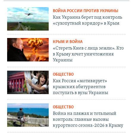
ВОЙНА РОССИИ ПРОТИВ УКРАИНЫ
Как Украина берет под контроль
«сухопутный коридор» в Крым
КРЫМ И ВОЙНА
«Стереть Киев с лица земли». Кто
в Крыму хочет уничтожения
Украины
ОБЩЕСТВО
Как Россия «мотивирует»
крымских абитуриентов
поступать в вузы Украины
ОБЩЕСТВО
Война на пляжах и тотальный
контроль: главные вызовы
курортного сезона-2026 в Крыму