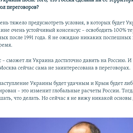
 Украина после того, что Россия сделала на ее территор
тол переговоров?
ень тяжело предусмотреть условия, в которых будет У
аине очень устойчивый консенсус – освободить 100% т
ых после 1991 года. Я не ожидаю никаких поспешных 
ремя.
 – сможет ли Украина достаточно давить на Россию. И 
Москва сейчас сама не заинтересована в переговорах.
наступление Украины будет удачным и Крым будет либ
ирован – это изменит глобальные расчеты России. Тог
шать, что делать. Но сейчас я не вижу никакой основы