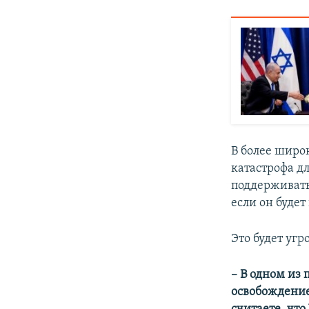
В более широк
катастрофа дл
поддерживать
если он буде
Это будет угр
– В одном из
освобождение