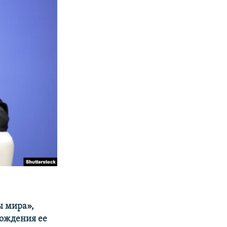
ы мира»,
бождения ее