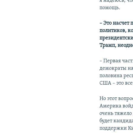
я надеюсь, ч
помощь.
– Это насчет 
политиков, к
президентски
Трамп, неодн
– Первая час
демократы на
половина рес
США – это вс
Но этот вопр
Америка войд
очень тяжело
будет кандид
поддержки Ки