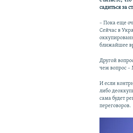
считаете, что
садиться за с
– Пока еще оч
Сейчас в Укр
оккупированн
ближайшее в
Другой вопрос
чем вопрос – 
И если контр
либо деоккуп
сама будет ре
переговоров.