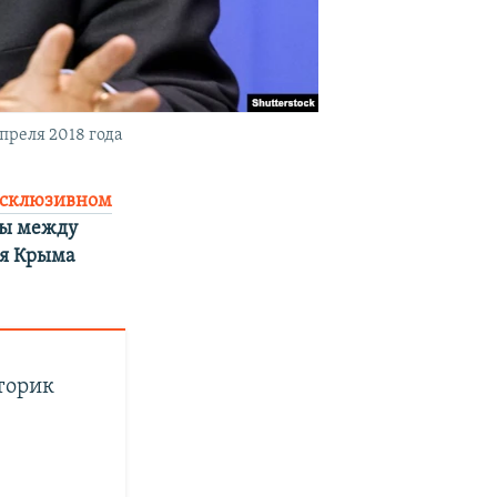
преля 2018 года
ксклюзивном
ны между
ия Крыма
торик