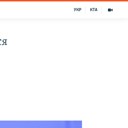
УКР
КТА
ся