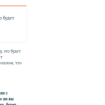
о будет
, это будет
ет
рошлом, что
ли с
о ли вы