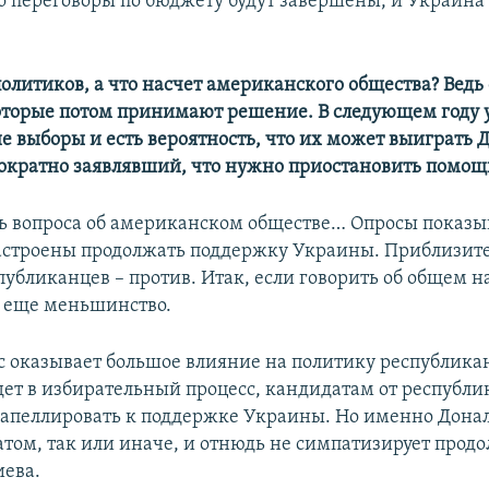
то переговоры по бюджету будут завершены, и Украина
политиков, а что насчет американского общества? Ведь 
оторые потом принимают решение. В следующем году
е выборы и есть вероятность, что их может выиграть 
ократно заявлявший, что нужно приостановить помощ
ть вопроса об американском обществе… Опросы показы
строены продолжать поддержку Украины. Приблизит
публиканцев – против. Итак, если говорить об общем 
е еще меньшинство.
ос оказывает большое влияние на политику республикан
ет в избирательный процесс, кандидатам от республи
 апеллировать к поддержке Украины. Но именно Дона
атом, так или иначе, и отнюдь не симпатизирует про
ева.