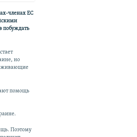
нах-членах ЕС
ийскими
ов побуждать
стает
аине, но
держивающие
вают помощь
раине.
ощь. Поэтому