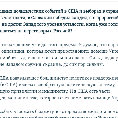
ледних политических событий в США и выборах в стра
, в частности, в Словакии победил кандидат с проросс
не достиг Запад того уровня усталости, когда уже гот
ашаться на переговоры с Россией?
 что мы дошли уже до этого предела. Я думаю, что нара
 оппозиция, которая хочет приостановить помощь Укр
на мой взгляд, еще не так сильна и опасна. Силы, под
ие Западом оружия Украине, до сих пор сильны.
 США подавляющее большинство политиков поддержи
(в США) имеем своеобразную политическую систему,
щую привилегии меньшинству. И в США есть часть
ев, меньшинство, которое хочет помешать помощи Ук
особны угрожать бюджету, в котором заложена эта пом