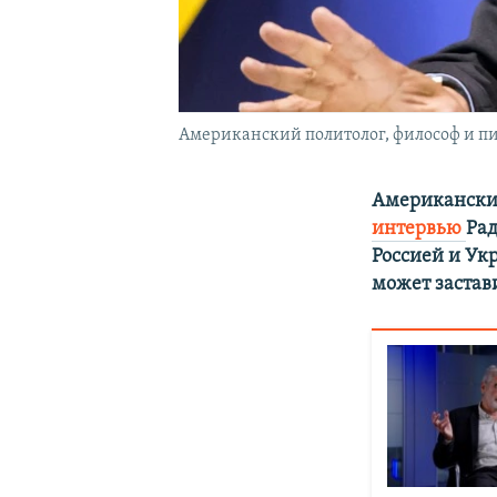
Американский политолог, философ и пис
Американский
интервью
Рад
Россией и Ук
может застав