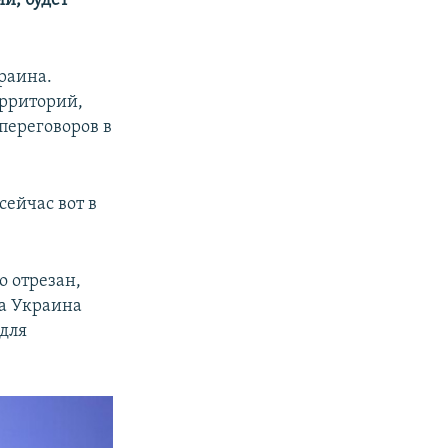
ии, будет
краина.
ерриторий,
переговоров в
сейчас вот в
о отрезан,
да Украина
 для