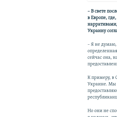
–
В свете пос
в Европе, где
нарративами, 
Украину согл
– Я не думаю,
определенная
сейчас она, 
предоставлен
К примеру, в
Украине. Мы 
предоставляю
республиканц
Но они не сп