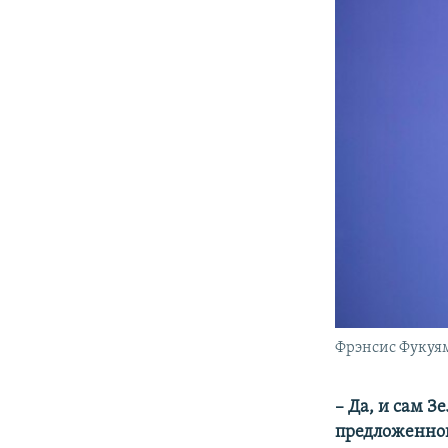
Фрэнсис Фукуя
– Да, и сам З
предложенной