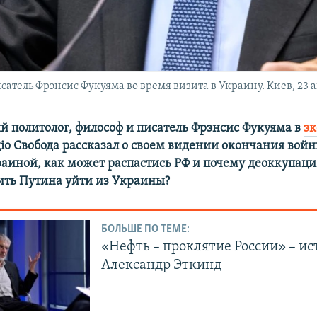
атель Фрэнсис Фукуяма во время визита в Украину. Киев, 23 а
 политолог, философ и писатель Фрэнсис Фукуяма в
э
іо Свобода рассказал о своем видении окончания вой
раиной, как может распастись РФ и почему деоккупац
ить Путина уйти из Украины?
БОЛЬШЕ ПО ТЕМЕ:
«Нефть – проклятие России» – ис
Александр Эткинд