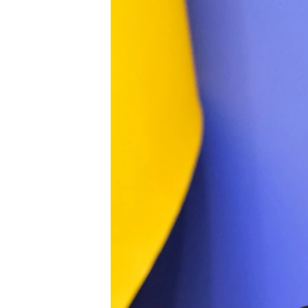
ПОБЕДИТЕЛЕЙ НЕ СУДЯТ?
КРЫМ.НЕПОКОРЕННЫЙ
ELIFBE
УКРАИНСКАЯ ПРОБЛЕМА КРЫМА