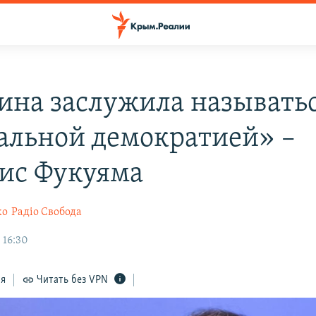
ина заслужила называть
альной демократией» –
ис Фукуяма
ко
Радіо Свобода
 16:30
ся
Читать без VPN