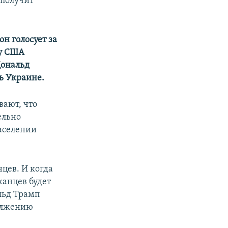
 получит
он голосует за
 у США
Дональд
ь Украине.
вают, что
ельно
населении
цев. И когда
канцев будет
льд Трамп
должению