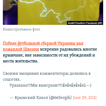
ПРИСОЕДИНЯЙТЕСЬ!
ПОБЕДИТЕЛЕЙ НЕ СУДЯТ?
КРЫМ.НЕПОКОРЕННЫЙ
ELIFBE
Иллюстративное фото
УКРАИНСКАЯ ПРОБЛЕМА КРЫМА
Все сайты RFE/RL
Победе футбольной сборной Украины над
командой Швеции
искренне радовались многие
крымчане, вне зависимости от их убеждений и
места жительства.
Своими эмоциями комментаторы делились в
соцсетях.
Ураааааа!!!Мы выиграли!!!!👍👍👍👍👍2—1
— Крымский Хахол (@66Sergik)
June 29, 2021