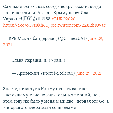
Слышали бы вы, как соседи вокруг орали, когда
наши победили! Ага, я в Крыму живу. Слава
Украине! 🇺🇦👍🎇💛💙
#EURO2020
https://t.co/oC9z8kh6UJ
pic.twitter.com/22XRbiQVac
— КРЫМский бандеровец (@CrimeaUA1)
June 29,
2021
Слава Україні!!!!!!!! Ура!!!!!
— Крымский Укроп (@telec63)
June 29, 2021
Знаете,живя тут в Крыму испытывает по
настоящему мало положительных эмоций, но в
этом году их было у меня и аж две , первая это Go_a
и вторая это вчера матч со шведами