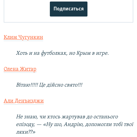
Подписаться
Клим Чугункин
Хоть и на футболках, но Крым в игре.
Олена Житар
Вітаю!!!!! Це дійсно свято!!!
Али Денъизджи
Не знаю, чи хтось жартував до останього
епізоду, — «Ну шо, Андрію, допомогли тобі твої
ляхи??»