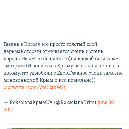
Гавань в Крыму это просто толстый слой
дерьмаКоторый отмывается очень и очень
хорошоНе легко,но начисто)на вподобайки тоже
смотрите)И понаехи в Крыму печальны не только
потому,что удзюбили с Евро.Главное очень заметно
мгновенно,чей Крым и кто крымчане))
pic.twitter.com/VnU2axWSil
— RoksolanaКрымUA (@RoksolanaKrim)
June 30,
2021