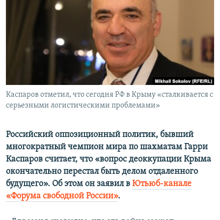
ПРИСОЕДИНЯЙТЕСЬ!
ПОБЕДИТЕЛЕЙ НЕ СУДЯТ?
КРЫМ.НЕПОКОРЕННЫЙ
ELIFBE
УКРАИНСКАЯ ПРОБЛЕМА КРЫМА
Все сайты RFE/RL
Каспаров отметил, что сегодня РФ в Крыму «сталкивается с
серьезными логистическими проблемами»
Российский оппозиционный политик, бывший
многократный чемпион мира по шахматам Гарри
Каспаров считает, что «вопрос деоккупации Крыма
окончательно перестал быть делом отдаленного
будущего». Об этом он заявил в
Ютьюб-канале
«Форума свободной России»
.