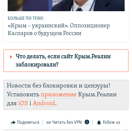
БОЛЬШЕ ПО ТЕМЕ:
«Крым – украинский». Оппозиционер
Каспаров о будущем России
Что делать, если сайт Крым.Реалии
заблокировали?
Роскомнадзор пытается заблокировать
Крым.Реалии
Новости без блокировки и цензуры!
зеркального сайта:
Установить
приложение
Крым.Реалии
https://d3dfhuxm2n0q8b.cloudfront.net/
для
iOS
і
Android
.
Telegram
Instagram
Viber
Крым.Реалии
установить VPN
.
Поделиться
Читать без VPN
Follow us