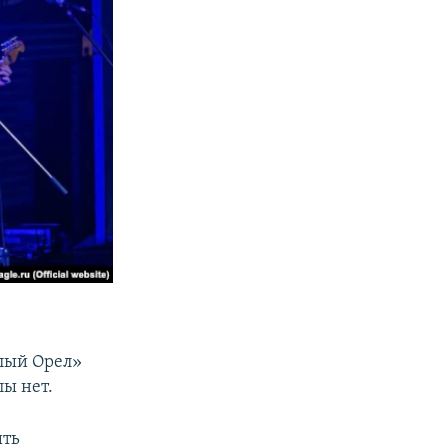
елый Орел»
пы нет.
ыть