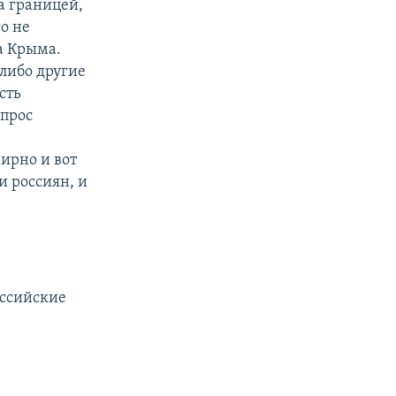
за границей,
го не
а Крыма.
 либо другие
сть
опрос
ирно и вот
и россиян, и
оссийские