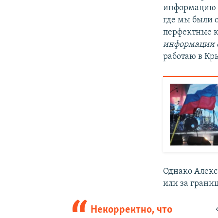
информацию о
где мы были с
перфектные к
информации о
работаю в Кры
Однако Алекс
или за грани
Некорректно, что