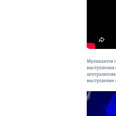
Музыкантов п
выступления 
централизова
выступление а