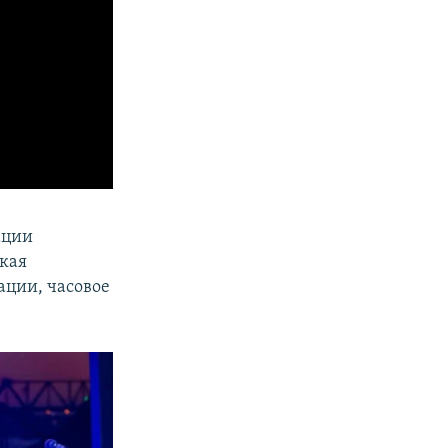
ации
кая
ации, часовое