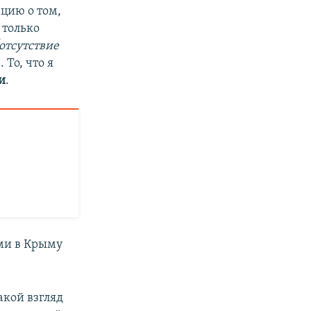
цию о том,
 только
отсутствие
 То, что я
и
.
ми в Крыму
акой взгляд