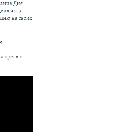
вание Дня
ициальных
ацию на своих
»
й орел» с