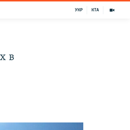
УКР
КТА
х в