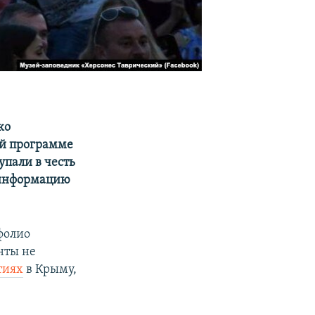
ко
ей программе
пали в честь
л информацию
фолио
нты не
тиях
в Крыму,