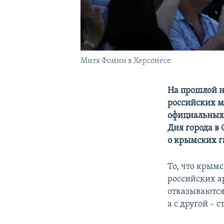
Митя Фомин в Херсонесе
На прошлой н
российских м
официальных 
Дня города в
о крымских г
То, что крым
российских а
отказываются 
а с другой – 