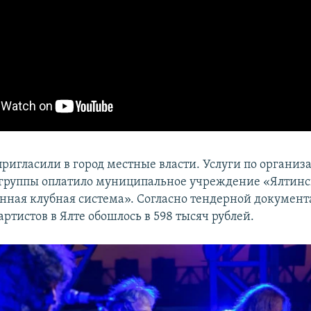
ригласили в город местные власти. Услуги по организ
группы оплатило муниципальное учреждение «Ялтинс
нная клубная система». Согласно тендерной документ
ртистов в Ялте обошлось в 598 тысяч рублей.