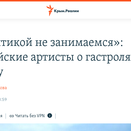
тикой не занимаемся»:
йские артисты о гастроля
у
ова
3:59
ся
Читать без VPN