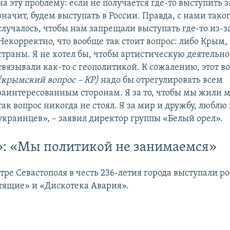
на эту проблему: если не получается где-то выступить 
значит, будем выступать в России. Правда, с нами тако
случалось, чтобы нам запрещали выступать где-то из-з
Некорректно, что вообще так стоит вопрос: либо Крым,
страны. Я не хотел бы, чтобы артистическую деятельно
связывали как-то с геополитикой. К сожалению, этот в
(крымский вопрос – КР)
надо бы отрегулировать всем
заинтересованным сторонам. Я за то, чтобы мы жили м
так вопрос никогда не стоял. Я за мир и дружбу, люблю 
украинцев», – заявил директор группы «Белый орел».
: «Мы политикой не занимаемся»
тре Севастополя в честь 236-летия города выступали р
тящие» и «Дискотека Авария».