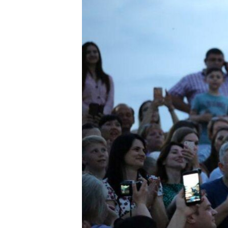
ПОБЕДИТЕЛЕЙ НЕ СУДЯТ?
КРЫМ.НЕПОКОРЕННЫЙ
ELIFBE
УКРАИНСКАЯ ПРОБЛЕМА КРЫМА