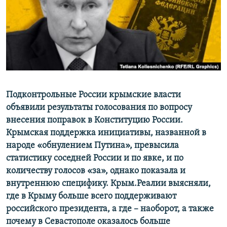
ПРИСОЕДИНЯЙТЕСЬ!
ПОБЕДИТЕЛЕЙ НЕ СУДЯТ?
КРЫМ.НЕПОКОРЕННЫЙ
ELIFBE
УКРАИНСКАЯ ПРОБЛЕМА КРЫМА
Все сайты RFE/RL
Подконтрольные России крымские власти
объявили результаты голосования по вопросу
внесения поправок в Конституцию России.
Крымская поддержка инициативы, названной в
народе «обнулением Путина», превысила
статистику соседней России и по явке, и по
количеству голосов «за», однако показала и
внутреннюю специфику. Крым.Реалии выясняли,
где в Крыму больше всего поддерживают
российского президента, а где – наоборот, а также
почему в Севастополе оказалось больше