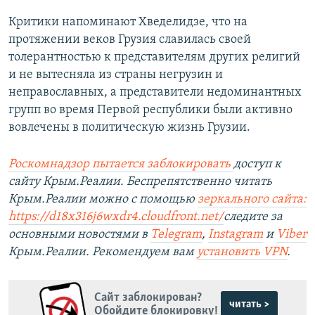
Критики напоминают Хведелидзе, что на
протяжении веков Грузия славилась своей
толерантностью к представителям других религий
и не вытесняла из страны негрузин и
неправославных, а представители недоминантных
групп во время Первой республики были активно
вовлечены в политическую жизнь Грузии.
Роскомнадзор пытается заблокировать
доступ к
сайту Крым.Реалии. Беспрепятственно читать
Крым.Реалии можно с помощью
зеркального сайта:
https://d18x316j6wxdr4.cloudfront.net/
следите за
основными новостями в
Telegram
,
Instagram
и
Viber
Крым.Реалии. Рекомендуем вам
установить VPN
.
Сайт заблокирован?
читать >
Обойдите блокировку!