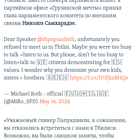
Тбилиси. Вместо спикера парламента коллег в
партийном офисе «Грузинской мечты» принял
глава парламентского комитета по внешним
связям
Николоз Самхарадзе
.
Dear Speaker
@shpapuashvili
, unfortunately you
refused to meet us in Tbilisi. Maybe you were too busy
to talk +listen to us. But please, don’t be too busy to
listen+talk to 🇬🇪 citizens demonstrating for 🇪🇺
values. I wonder why you demonise your own kids,
sisters + brothers. 🇬🇪🇪🇺
https://t.co/IV3lJmBHQo
— Michael Roth - official 🇪🇺🇺🇦🇮🇱🇬🇪
(@MiRo_SPD)
May 16, 2024
«Уважаемый спикер Папуашвили, к сожалению,
вы отказались встретиться с нами в Тбилиси.
Возможно, вы были слишком заняты, чтобы