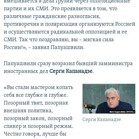
вмешивается в дела Грузии через оппозиционные
партии и их СМИ. Это проявляется в том, что
различные гражданские разногласия,
противоречия и поляризация организуются Россией
и осуществляются радикальной оппозицией и ее
СМИ. Так что поздравляю, вы – мягкая сила
России!», – заявил Папуашвили.
Папуашвили сразу возразил бывший замминистра
иностранных дел
Серги Капанадзе
.
«Вы стали мастером копать
себя все глубже и глубже.
Позорный твит, позорная
внешняя политика,
позорный закон, позорный
Серги Капанадзе
спикер и позорный режим.
Честно говоря, лучше бы