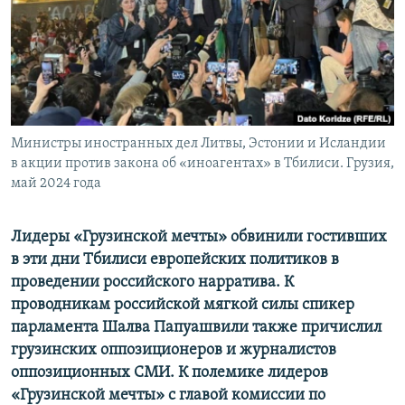
ПРИСОЕДИНЯЙТЕСЬ!
ПОБЕДИТЕЛЕЙ НЕ СУДЯТ?
КРЫМ.НЕПОКОРЕННЫЙ
ELIFBE
УКРАИНСКАЯ ПРОБЛЕМА КРЫМА
Все сайты RFE/RL
Министры иностранных дел Литвы, Эстонии и Исландии
в акции против закона об «иноагентах» в Тбилиси. Грузия,
май 2024 года
Лидеры «Грузинской мечты» обвинили гостивших
в эти дни Тбилиси европейских политиков в
проведении российского нарратива. К
проводникам российской мягкой силы спикер
парламента Шалва Папуашвили также причислил
грузинских оппозиционеров и журналистов
оппозиционных СМИ. К полемике лидеров
«Грузинской мечты» с главой комиссии по