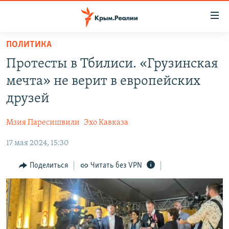
Доступность
ссылки
Вернуться
ПОЛИТИКА
к
НОВОСТИ
Протесты в Тбилиси. «Грузинская
основному
СПЕЦПРОЕКТЫ
содержанию
мечта» не верит в европейских
ВОДА
Вернутся
ГРУЗ 200
друзей
к
ИСТОРИЯ
КАРТА ВОЕННЫХ ОБЪЕКТОВ КРЫМА
главной
Мзия Паресишвили
Эхо Кавказа
ЕЩЕ
11 ЛЕТ ОККУПАЦИИ КРЫМА. 11 ИСТОРИЙ СОПРОТИВЛЕНИЯ
навигации
Вернутся
17 мая 2024, 15:30
РАДІО СВОБОДА
ИНТЕРАКТИВ
к
КАК ОБОЙТИ БЛОКИРОВКУ
ИНФОГРАФИКА
Поделиться
Читать без VPN
поиску
ТЕЛЕПРОЕКТ КРЫМ.РЕАЛИИ
Українською
СОВЕТЫ ПРАВОЗАЩИТНИКОВ
Qırımtatar
ПРОПАВШИЕ БЕЗ ВЕСТИ