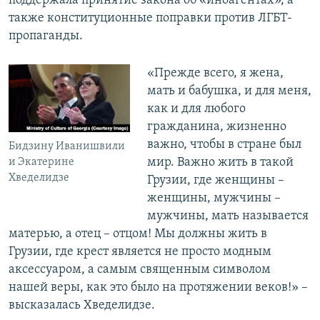
поддержала принятие закона об «иноагентах», а
также конституционные поправки против ЛГБТ-
пропаганды.
«Прежде всего, я жена,
мать и бабушка, и для меня,
как и для любого
гражданина, жизненно
важно, чтобы в стране был
Бидзину Иванишвили
мир. Важно жить в такой
и Экатерине
Хведелидзе
Грузии, где женщины –
женщины, мужчины –
мужчины, мать называется
матерью, а отец – отцом! Мы должны жить в
Грузии, где крест является не просто модным
аксессуаром, а самым священным символом
нашей веры, как это было на протяжении веков!» –
высказалась Хведелидзе.