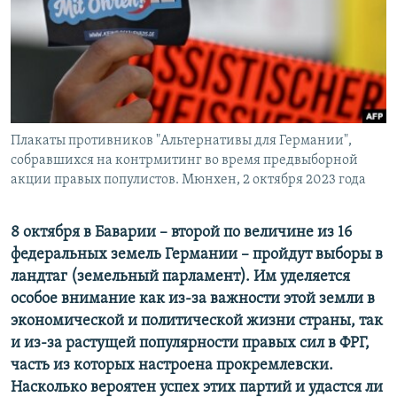
ПРИСОЕДИНЯЙТЕСЬ!
ПОБЕДИТЕЛЕЙ НЕ СУДЯТ?
КРЫМ.НЕПОКОРЕННЫЙ
ELIFBE
УКРАИНСКАЯ ПРОБЛЕМА КРЫМА
Все сайты RFE/RL
Плакаты противников "Альтернативы для Германии",
собравшихся на контрмитинг во время предвыборной
акции правых популистов. Мюнхен, 2 октября 2023 года
8 октября в Баварии – второй по величине из 16
федеральных земель Германии – пройдут выборы в
ландтаг (земельный парламент). Им уделяется
особое внимание как из-за важности этой земли в
экономической и политической жизни страны, так
и из-за растущей популярности правых сил в ФРГ,
часть из которых настроена прокремлевски.
Насколько вероятен успех этих партий и удастся ли