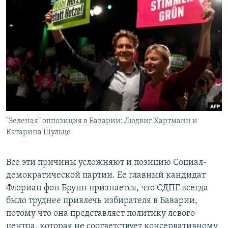
"Зеленая" оппозиция в Баварии: Людвиг Хартманн и
Катарина Шульце
Все эти причины усложняют и позицию Социал-
демократической партии. Ее главный кандидат
Флориан фон Брунн признается, что СДПГ всегда
было труднее привлечь избирателя в Баварии,
потому что она представляет политику левого
центра, которая не соответствует консервативному