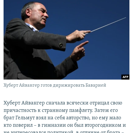
Хуберт Айвангер готов дирижировать Баварией
Хуберт Айвангер сначала всячески отрицал свою
причастность к странному памфлету. Затем его
брат Гельмут взял на себя авторство, но ему мало
кто поверил – в гимназии он был второгодником и
не интересовался политикой, в отличие от брата –