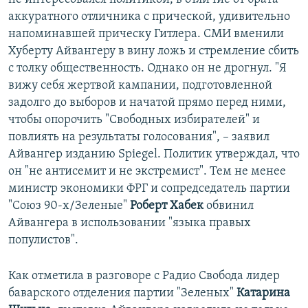
аккуратного отличника с прической, удивительно
напоминавшей прическу Гитлера. СМИ вменили
Хуберту Айвангеру в вину ложь и стремление сбить
с толку общественность. Однако он не дрогнул. "Я
вижу себя жертвой кампании, подготовленной
задолго до выборов и начатой прямо перед ними,
чтобы опорочить "Свободных избирателей" и
повлиять на результаты голосования", – заявил
Айвангер изданию Spiegel. Политик утверждал, что
он "не антисемит и не экстремист". Тем не менее
министр экономики ФРГ и сопредседатель партии
"Союз 90-х/Зеленые"
Роберт Хабек
обвинил
Айвангера в использовании "языка правых
популистов".
Как отметила в разговоре с Радио Свобода лидер
баварского отделения партии "Зеленых"
Катарина