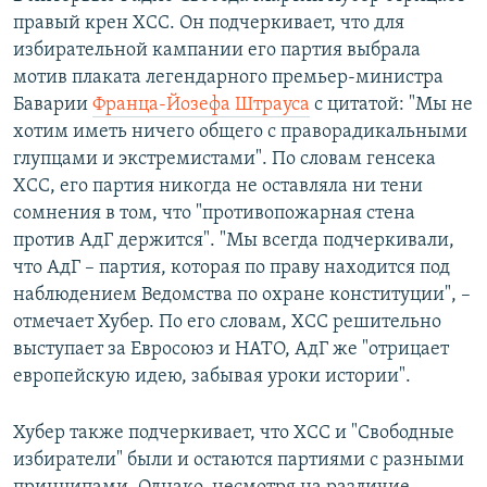
правый крен ХСС. Он подчеркивает, что для
избирательной кампании его партия выбрала
мотив плаката легендарного премьер-министра
Баварии
Франца-Йозефа Штрауса
с цитатой: "Мы не
хотим иметь ничего общего с праворадикальными
глупцами и экстремистами". По словам генсека
ХСС, его партия никогда не оставляла ни тени
сомнения в том, что "противопожарная стена
против АдГ держится". "Мы всегда подчеркивали,
что АдГ – партия, которая по праву находится под
наблюдением Ведомства по охране конституции", –
отмечает Хубер. По его словам, ХСС решительно
выступает за Евросоюз и НАТО, АдГ же "отрицает
европейскую идею, забывая уроки истории".
Хубер также подчеркивает, что ХСС и "Свободные
избиратели" были и остаются партиями с разными