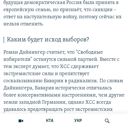
будущая демократическая Россия была принята в
европейскую семью, но признаёт, что санкции –
ответ на наступательную войну, поэтому сейчас их
нельзя отменить.
Каким будет исход выборов?
Роман Дайнингер считает, что "Свободные
избиратели" останутся сильной партией. Вместе с
тем эксперт думает, что ХСС сдерживает
экстремистские силы и препятствует
соскальзыванию Баварии в радикализм. По словам
Дайнингера, Бавария исторически отличалась
более консервативными настроениями, чем другие
земли западной Германии, однако ХСС всегда
удавалось предотвращать рост экстремистских
партий. Сейчас правопопулистский потенциал
КТА
УКР
проявляется сильнее, однако он меньше, чем в