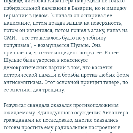
Шульце
, листовка Айвангера навредила не только
избирательной кампании в Баварии, но и имиджу
Германии в целом. "Сначала он оспаривал ее
написание, потом правда вышла на поверхность,
потом он извинился, потом пошел в атаку, напав на
СМИ, – все это делалось будто по учебнику
популизма", – возмущается Шульце. Она
признаётся, что этот инцидент потряс ее. Ранее
Шульце была уверена в консенсусе
демократических партий в том, что касается
исторической памяти и борьбы против любых форм
антисемитизма. Этот основной принцип теперь, по
ее мнению, дал трещину.
Результат скандала оказался противоположным
ожидаемому. Единодушного осуждения Айвангера
гражданами не последовало, многие оказались
готовы простить ему радикальные настроения в