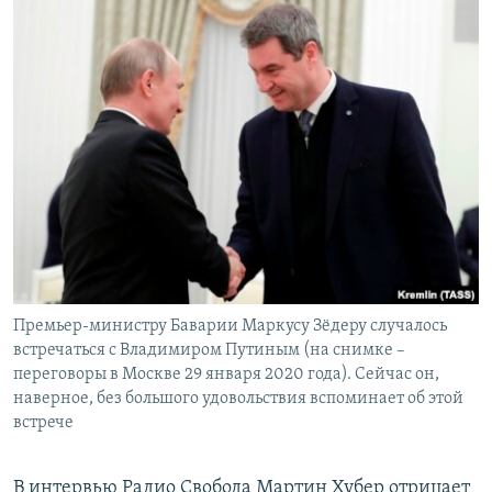
Премьер-министру Баварии Маркусу Зёдеру случалось
встречаться с Владимиром Путиным (на снимке –
переговоры в Москве 29 января 2020 года). Сейчас он,
наверное, без большого удовольствия вспоминает об этой
встрече
В интервью Радио Свобода Мартин Хубер отрицает