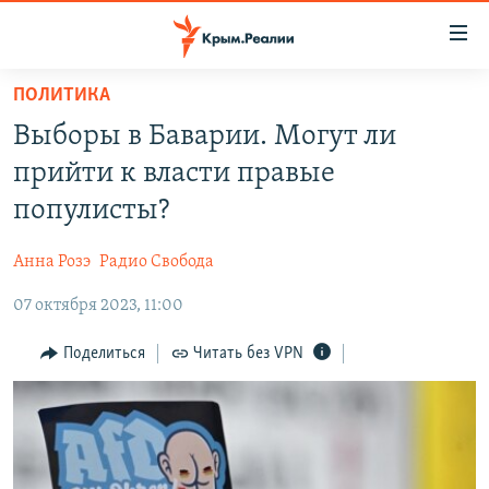
Доступность
ссылки
Вернуться
ПОЛИТИКА
к
НОВОСТИ
Выборы в Баварии. Могут ли
основному
СПЕЦПРОЕКТЫ
содержанию
прийти к власти правые
ВОДА
Вернутся
ГРУЗ 200
популисты?
к
ИСТОРИЯ
КАРТА ВОЕННЫХ ОБЪЕКТОВ КРЫМА
главной
Анна Розэ
Радио Свобода
ЕЩЕ
11 ЛЕТ ОККУПАЦИИ КРЫМА. 11 ИСТОРИЙ СОПРОТИВЛЕНИЯ
навигации
Вернутся
07 октября 2023, 11:00
РАДІО СВОБОДА
ИНТЕРАКТИВ
к
КАК ОБОЙТИ БЛОКИРОВКУ
ИНФОГРАФИКА
Поделиться
Читать без VPN
поиску
ТЕЛЕПРОЕКТ КРЫМ.РЕАЛИИ
Українською
СОВЕТЫ ПРАВОЗАЩИТНИКОВ
Qırımtatar
ПРОПАВШИЕ БЕЗ ВЕСТИ