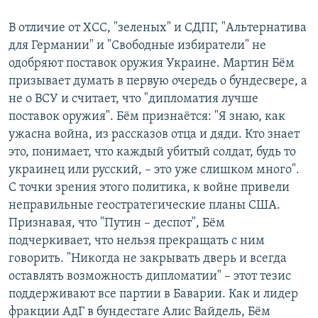
В отличие от ХСС, "зеленых" и СДПГ, "Альтернатива
для Германии" и "Свободные избиратели" не
одобряют поставок оружия Украине. Мартин Бём
призывает думать в первую очередь о бундесвере, а
не о ВСУ и считает, что "дипломатия лучше
поставок оружия". Бём признаётся: "Я знаю, как
ужасна война, из рассказов отца и дяди. Кто знает
это, понимает, что каждый убитый солдат, будь то
украинец или русский, ­– это уже слишком много".
С точки зрения этого политика, к войне привели
неправильные геостратегические планы США.
Признавая, что "Путин – деспот", Бём
подчеркивает, что нельзя прекращать с ним
говорить. "Никогда не закрывать дверь и всегда
оставлять возможность дипломатии" – этот тезис
поддерживают все партии в Баварии. Как и лидер
фракции АдГ в бундестаге Алис Вайдель, Бём