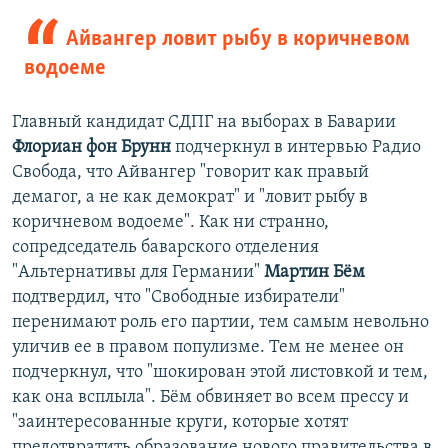
Айвангер ловит рыбу в коричневом
водоеме
Главный кандидат СДПГ на выборах в Баварии
Флориан фон Брунн
подчеркнул в интервью Радио
Свобода, что Айвангер "говорит как правый
демагог, а не как демократ" и "ловит рыбу в
коричневом водоеме". Как ни странно,
сопредседатель баварского отделения
"Альтернативы для Германии"
Мартин Бём
подтвердил, что "Свободные избиратели"
перенимают роль его партии, тем самым невольно
уличив ее в правом популизме. Тем не менее он
подчеркнул, что "шокирован этой листовкой и тем,
как она всплыла". Бём обвиняет во всем прессу и
"заинтересованные круги, которые хотят
предотвратить образование нового правительства в