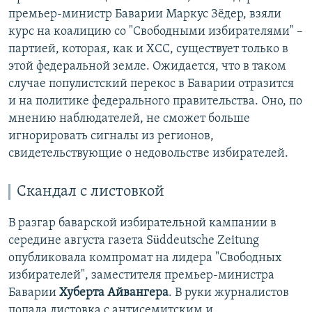
премьер-министр Баварии Маркус Зёдер, взяли
курс на коалицию со "Свободными избирателями" –
партией, которая, как и ХСС, существует только в
этой федеральной земле. Ожидается, что в таком
случае популистский перекос в Баварии отразится
и на политике федерального правительства. Оно, по
мнению наблюдателей, не сможет больше
игнорировать сигналы из регионов,
свидетельствующие о недовольстве избирателей.
Скандал с листовкой
В разгар баварской избирательной кампании в
середине августа газета Süddeutsche Zeitung
опубликовала компромат на лидера "Свободных
избирателей", заместителя премьер-министра
Баварии
Хуберта Айвангера
. В руки журналистов
попала листовка с антисемитским и