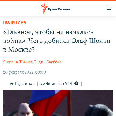
Доступность
ссылки
Вернуться
ПОЛИТИКА
к
НОВОСТИ
«Главное, чтобы не началась
основному
СПЕЦПРОЕКТЫ
содержанию
война». Чего добился Олаф Шольц
ВОДА
Вернутся
ГРУЗ 200
в Москве?
к
ИСТОРИЯ
КАРТА ВОЕННЫХ ОБЪЕКТОВ КРЫМА
главной
Ярослав Шимов
Радио Свобода
ЕЩЕ
11 ЛЕТ ОККУПАЦИИ КРЫМА. 11 ИСТОРИЙ СОПРОТИВЛЕНИЯ
навигации
Вернутся
20 февраля 2022, 09:00
РАДІО СВОБОДА
ИНТЕРАКТИВ
к
КАК ОБОЙТИ БЛОКИРОВКУ
ИНФОГРАФИКА
Поделиться
Читать без VPN
поиску
ТЕЛЕПРОЕКТ КРЫМ.РЕАЛИИ
Українською
СОВЕТЫ ПРАВОЗАЩИТНИКОВ
Qırımtatar
ПРОПАВШИЕ БЕЗ ВЕСТИ