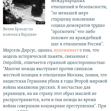
международных
отношений и безопасности,
"по меньшей мере
старшему поколению
социал-демократов трудно
Вилли Брандт на
"проглотить" что-либо
коленях в Варшаве
похожее на враждебный
шаг в отношении России".
Марсель Дирсус, однако,
напоминает
о том, что
модель исторической памяти, связанная с
Ostpolitik, отличается странной односторонностью:
"Многие немцы выступают против слишком
жесткой позиции в отношении Москвы, помня, что
нацистская Германия убила в годы Второй мировой
войны миллионы русских. К несчастью для
украинцев, на их страну этот образ мыслей не
распространяется, хотя и там немцы во время
войны совершили кошмарные преступления". При