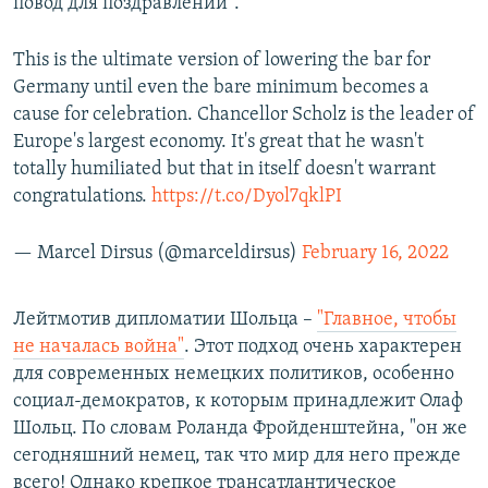
повод для поздравлений".
This is the ultimate version of lowering the bar for
Germany until even the bare minimum becomes a
cause for celebration. Chancellor Scholz is the leader of
Europe's largest economy. It's great that he wasn't
totally humiliated but that in itself doesn't warrant
congratulations.
https://t.co/Dyol7qklPI
— Marcel Dirsus (@marceldirsus)
February 16, 2022
Лейтмотив дипломатии Шольца –
"Главное, чтобы
не началась война"
. Этот подход очень характерен
для современных немецких политиков, особенно
социал-демократов, к которым принадлежит Олаф
Шольц. По словам Роланда Фройденштейна, "он же
сегодняшний немец, так что мир для него прежде
всего! Однако крепкое трансатлантическое