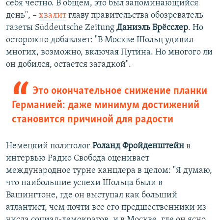
себя честно. В общем, это был запоминающийся
день", –
хвалит
главу правительства обозреватель
газеты Süddeutsche Zeitung
Даниэль Брёсслер
. Но
осторожно добавляет: "В Москве Шольц удивил
многих, возможно, включая Путина. Но многого ли
он добился, остается загадкой".
Это окончательное снижение планки
Германией: даже минимум достижений
становится причиной для радости
Немецкий политолог
Роланд Фройденштейн
в
интервью Радио Свобода оценивает
международное турне канцлера в целом: "Я думаю,
что наибольшие успехи Шольца были в
Вашингтоне, где он выступал как больший
атлантист, чем почти все его предшественники из
числа социал-демократов, и в Москве, где он ясно