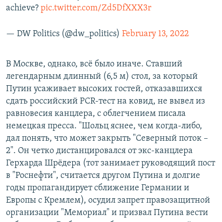
achieve?
pic.twitter.com/Zd5DfXXX3r
— DW Politics (@dw_politics)
February 13, 2022
В Москве, однако, всё было иначе. Ставший
легендарным длинный (6,5 м) стол, за который
Путин усаживает высоких гостей, отказавшихся
сдать российский PCR-тест на ковид, не вывел из
равновесия канцлера, с облегчением писала
немецкая пресса. "Шольц яснее, чем когда-либо,
дал понять, что может закрыть "Северный поток –
2". Он четко дистанцировался от экс-канцлера
Герхарда Шрёдера (тот занимает руководящий пост
в "Роснефти", считается другом Путина и долгие
годы пропагандирует сближение Германии и
Европы с Кремлем), осудил запрет правозащитной
организации "Мемориал" и призвал Путина вести