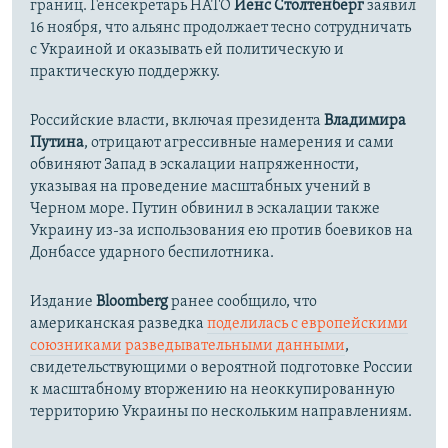
границ. Генсекретарь НАТО
Йенс Столтенберг
заявил
16 ноября, что альянс продолжает тесно сотрудничать
с Украиной и оказывать ей политическую и
практическую поддержку.
Российские власти, включая президента
Владимира
Путина
, отрицают агрессивные намерения и сами
обвиняют Запад в эскалации напряженности,
указывая на проведение масштабных учений в
Черном море. Путин обвинил в эскалации также
Украину из-за использования ею против боевиков на
Донбассе ударного беспилотника.
Издание
Bloomberg
ранее сообщило, что
американская разведка
поделилась с европейскими
союзниками разведывательными данными
,
свидетельствующими о вероятной подготовке России
к масштабному вторжению на неоккупированную
территорию Украины по нескольким направлениям.