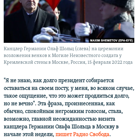
ПРИСОЕДИНЯЙТЕСЬ!
ПОБЕДИТЕЛЕЙ НЕ СУДЯТ?
КРЫМ.НЕПОКОРЕННЫЙ
ELIFBE
УКРАИНСКАЯ ПРОБЛЕМА КРЫМА
Все сайты RFE/RL
Канцлер Германии Олаф Шольц (слева) на церемонии
возложения венков к Могиле Неизвестного солдата у
Кремлевской стены в Москве, Россия, 15 февраля 2022 года
"Я не знаю, как долго президент собирается
оставаться на своем посту, у меня, во всяком случае,
такое ощущение, что это может продлиться долго,
но не вечно". Эта фраза, произнесенная, как
обычно, спокойным негромким голосом, стала,
возможно, главной неожиданностью визита
канцлера Германии Олафа Шольца в Москву в
начале этой недели,
пишет Радио Свобода
.