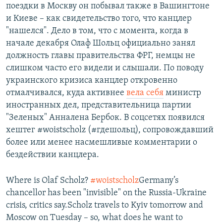
поездки в Москву он побывал также в Вашингтоне
и Киеве – как свидетельство того, что канцлер
"нашелся". Дело в том, что с момента, когда в
начале декабря Олаф Шольц официально занял
должность главы правительства ФРГ, немцы не
слишком часто его видели и слышали. По поводу
украинского кризиса канцлер откровенно
отмалчивался, куда активнее
вела себя
министр
иностранных дел, представительница партии
"Зеленых" Анналена Бербок. В соцсетях появился
хештег #woistscholz (#гдешольц), сопровождавший
более или менее насмешливые комментарии о
бездействии канцлера.
Where is Olaf Scholz?
#woistscholz
Germany’s
chancellor has been "invisible" on the Russia-Ukraine
crisis, critics say.Scholz travels to Kyiv tomorrow and
Moscow on Tuesday – so, what does he want to