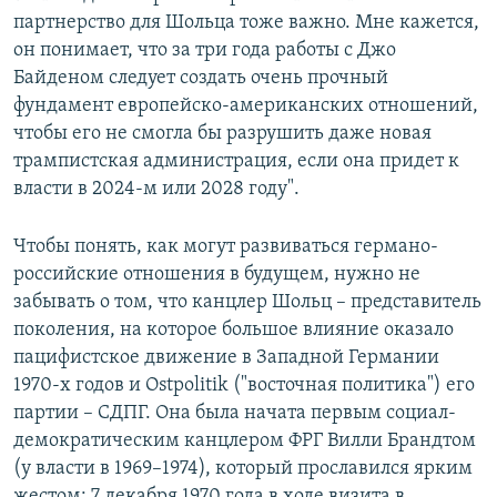
партнерство для Шольца тоже важно. Мне кажется,
он понимает, что за три года работы с Джо
Байденом следует создать очень прочный
фундамент европейско-американских отношений,
чтобы его не смогла бы разрушить даже новая
трампистская администрация, если она придет к
власти в 2024-м или 2028 году".
Чтобы понять, как могут развиваться германо-
российские отношения в будущем, нужно не
забывать о том, что канцлер Шольц – представитель
поколения, на которое большое влияние оказало
пацифистское движение в Западной Германии
1970-х годов и Ostpolitik ("восточная политика") его
партии – СДПГ. Она была начата первым социал-
демократическим канцлером ФРГ Вилли Брандтом
(у власти в 1969–1974), который прославился ярким
жестом: 7 декабря 1970 года в ходе визита в