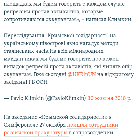
площадках мы будем говорить о каждом случае
репрессий против активистов, которые
сопротивляются оккупантам», – написал Климкин.
Переслідування "Кримської солідарності" на
українському півострові явно нагадує методи
сталінських часів.На всіх міжнародних
майданчиках ми будемо говорити про кожен
випадок репресій проти активістів, які чинять опір
окупантам. Вже сьогодні
@UKRinUN
на відкритому
засіданні РБ ООН
— Pavlo Klimkin (@PavloKlimkin)
30 жовтня 2018 р.
На заседание «Крымской солидарности» в
Симферополе 27 октября
пришли сотрудники
российской прокуратуры
в сопровождении