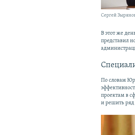
Сергей Зыряно
В этот же ден
представил н
администраци
Специали
По словам Юр
эффективност
проектам в с
и решить ряд