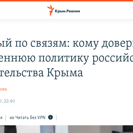
ый по связям: кому дове
еннюю политику россий
тельства Крыма
ова
, 22:40
ся
Читать без VPN