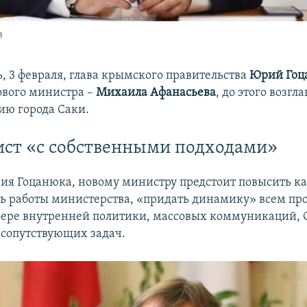
в
ь, 3 февраля, глава крымского правительства
Юрий Гоц
ового министра –
Михаила Афанасьева
, до этого возгл
ю города Саки.
ст «с собственными подходами»
ия Гоцанюка, новому министру предстоит повысить ка
ь работы министерства, «придать динамику» всем п
фере внутренней политики, массовых коммуникаций, 
 сопутствующих задач.