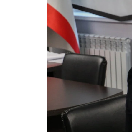
ПОБЕДИТЕЛЕЙ НЕ СУДЯТ?
КРЫМ.НЕПОКОРЕННЫЙ
ELIFBE
УКРАИНСКАЯ ПРОБЛЕМА КРЫМА