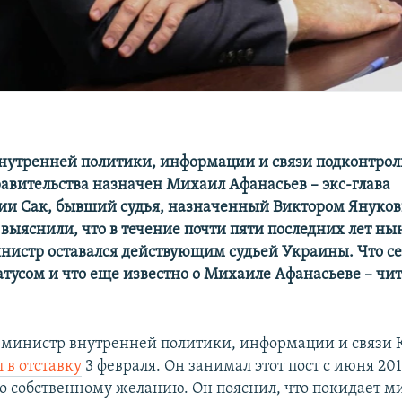
утренней политики, информации и связи подконтрол
авительства назначен Михаил Афанасьев – экс-глава
и Сак, бывший судья, назначенный Виктором Януко
выяснили, что в течение почти пяти последних лет н
истр оставался действующим судьей Украины. Что сей
атусом и что еще известно о Михаиле Афанасьеве – чи
министр внутренней политики, информации и связи
 в отставку
3 февраля. Он занимал этот пост с июня 201
по собственному желанию. Он пояснил, что покидает м