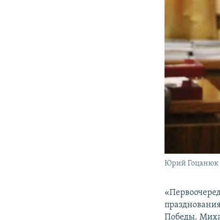
Юрий Гоцанюк
«Первоочеред
празднования
Победы. Миха