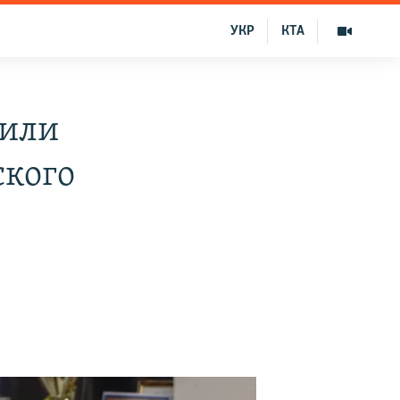
УКР
КТА
рили
ского