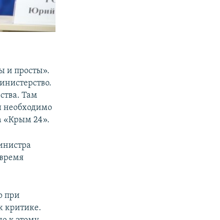
ы и просты».
инистерство.
ства. Там
и необходимо
а «Крым 24».
министра
 время
о при
к критике.