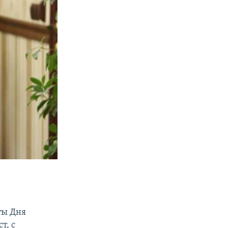
ты Дня
т, с