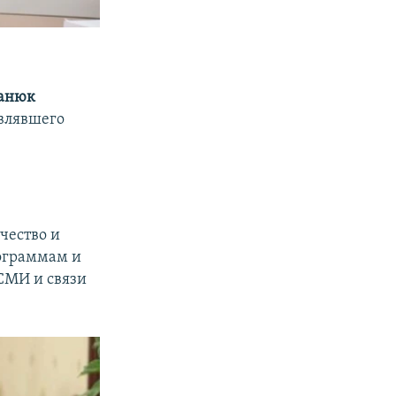
анюк
авлявшего
чество и
рограммам и
СМИ и связи