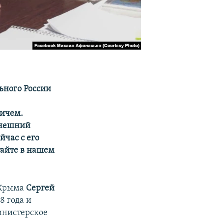
ьного России
вичем.
ынешний
час с его
тайте в нашем
 Крыма
Сергей
8 года и
инистерское