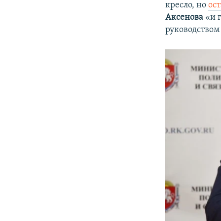
кресло, но
ос
Аксенова
«и г
руководством