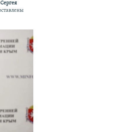
а
Сергея
поставлены