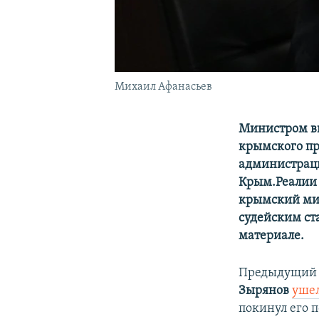
Михаил Афанасьев
Министром вн
крымского пр
администраци
Крым.Реалии 
крымский мин
судейским ст
материале.
Предыдущий 
Зырянов
ушел
покинул его 