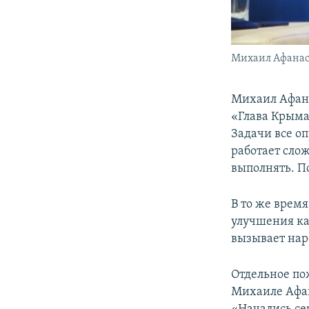
Михаил Афанас
Михаил Афана
«Глава Крыма
Задачи все о
работает сло
выполнять. П
В то же врем
улучшения ка
вызывает нар
Отдельное по
Михаиле Афан