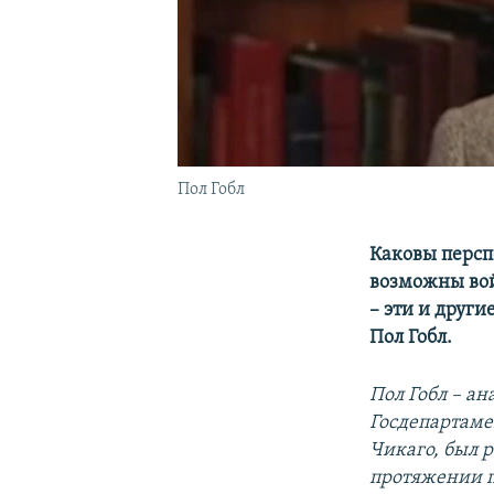
Пол Гобл
Каковы персп
возможны вой
– эти и друг
Пол Гобл.
Пол Гобл – а
Госдепартаме
Чикаго, был 
протяжении п