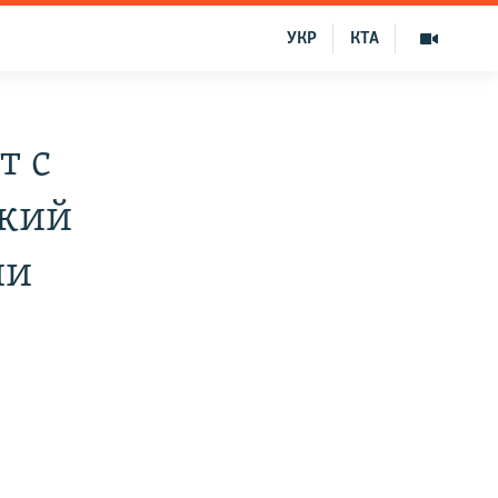
УКР
КТА
т с
ский
ии