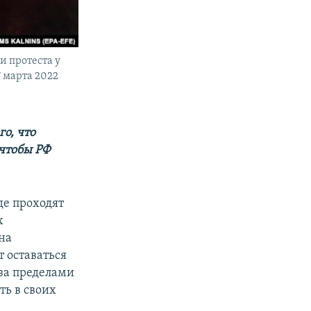
и протеста у
7 марта 2022
го, что
 чтобы РФ
де проходят
х
на
т оставаться
за пределами
ть в своих