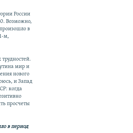
тории России
00. Возможно,
 произошло в
1-м,
 трудностей.
Путина мир и
ления нового
оюсь, и Запад
СР: когда
позитивно
ить просчеты
ыло в период