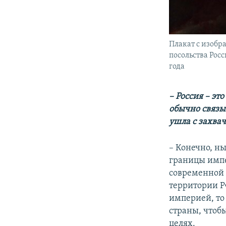
Плакат с изобр
посольства Росс
года
– Россия – эт
обычно связы
ушла с захва
– Конечно, н
границы импе
современной 
территории РФ
империей, то
страны, чтобы
целях.