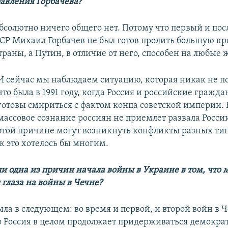
авления Горбачева?
абсолютно ничего общего нет. Потому что первый и по
СР Михаил Горбачев не был готов пролить большую кр
раны, а Путин, в отличие от него, способен на любые 
И сейчас мы наблюдаем ситуацию, которая никак не по
что была в 1991 году, когда Россия и российские гражд
готовы смириться с фактом конца советской империи
массовое сознание россиян не приемлет развала Росси
этой причине могут возникнуть конфликты разных типо
ак это хотелось бы многим.
ли одна из причин начала войны в Украине в том, что м
 глаза на войны в Чечне?
ла в следующем: во время и первой, и второй войн в 
то Россия в целом продолжает придерживаться демокра