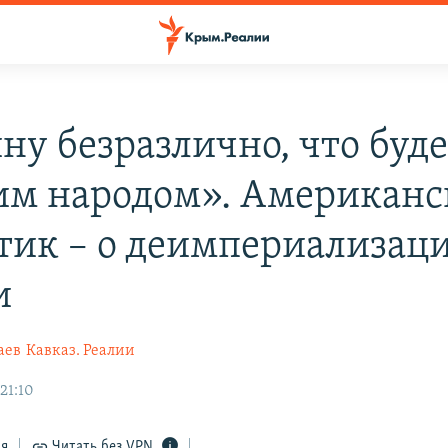
ну безразлично, что буде
им народом». Американ
тик – о деимпериализац
и
аев
Кавказ. Реалии
 21:10
ся
Читать без VPN