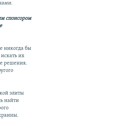
нами.
ым спонсором
е
е никогда бы
 искать их
се решения.
ругого
ской элиты
сь найти
рого
Украины.