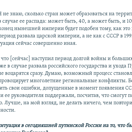
Я не знаю, сколько стран может образоваться на терри
в случае ее распада: может быть, 40, а может быть, и 1
конец нынешней империи будет подобен тому, как это
период развала царской империи, а не как с СССР в 199
туация сейчас совершенно иная.
 что [сейчас] наступил период долгой войны и больших
аже в случае развала российского государства и ухода 
не воцарятся сразу. Думаю, возможный процесс станов
спровоцирует многолетние региональные конфликты. Б
ить свои ошибки, допущенные в момент появления СС
и ее руководителя поддержали, посчитав, что смогут 
о. Лучше, на мой взгляд, не делать ничего, чем повтор
вности.
итуация в сегодняшней путинской России на то, что б