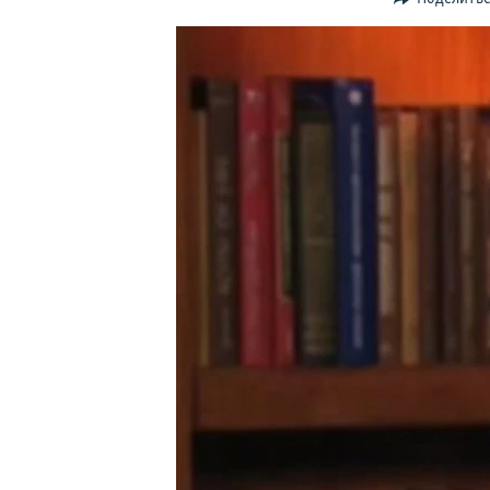
ПОБЕДИТЕЛЕЙ НЕ СУДЯТ?
КРЫМ.НЕПОКОРЕННЫЙ
ELIFBE
УКРАИНСКАЯ ПРОБЛЕМА КРЫМА