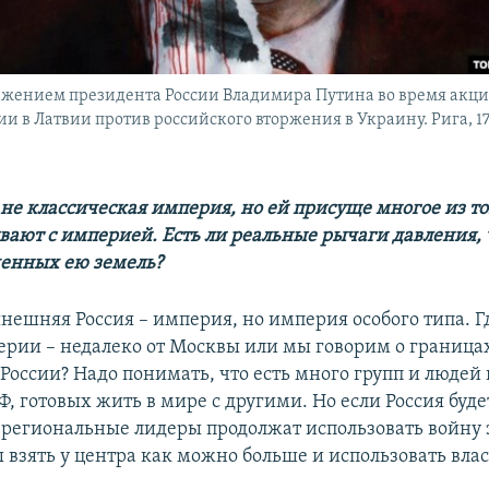
ажением президента России Владимира Путина во время акци
ии в Латвии против российского вторжения в Украину. Рига, 1
о не классическая империя, но ей присуще многое из то
вают с империей. Есть ли реальные рычаги давления,
ченных ею земель?
ынешняя Россия – империя, но империя особого типа. Г
рии – недалеко от Москвы или мы говорим о граница
России? Надо понимать, что есть много групп и людей 
, готовых жить в мире с другими. Но если Россия буде
 региональные лидеры продолжат использовать войну 
 взять у центра как можно больше и использовать влас