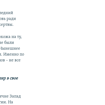
следний
овь ради
жертвы.
хожа на ту,
ане были
. Нынешнее
и. Именно по
в – не все
ир в свое
Чечне Запад
тии. На