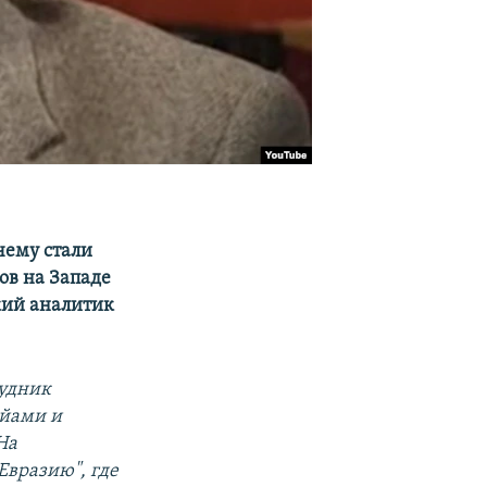
чему стали
ов на Западе
кий аналитик
рудник
айами и
На
Евразию", где