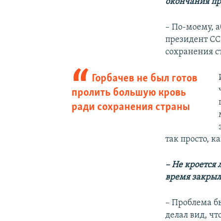
окончания пр
– По-моему, 
президент СС
сохранения ст
Горбачев не был готов
пролить большую кровь
ради сохранения страны
так просто, к
– Не кроется 
время закрыл
– Проблема бы
делал вид, ч