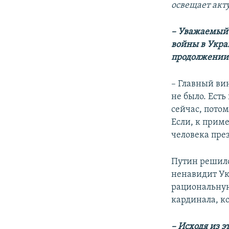
освещает акт
– Уважаемый 
войны в Укра
продолжении
– Главный ви
не было. Есть
сейчас, пото
Если, к приме
человека през
Путин решился
ненавидит Ук
рациональную
кардинала, ко
– Исходя из э