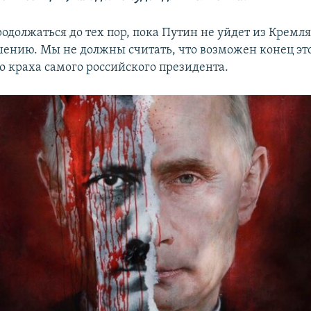
родолжаться до тех пор, пока Путин не уйдет из Кремля
ашению. Мы не должны считать, что возможен конец эт
о краха самого российского президента.