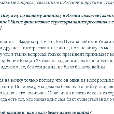
уальные вопросы, связанные с Россией и другими стра
Пол, кто, по вашему мнению, в России является главн
ине? Какие финансовые структуры заинтересованы в е
?
новник – Владимир Путин. Без Путина войны в Украин
 и другие заинтересованные лица, но я не вижу смысла
му что в таких вопросах только президент принимает в
ру, Борис Ельцин 23 года назад решил бы выдвинуть д
идентом, то, без сомнения, не было бы этой войны.
 на войну только потому, что он один из всей россий
раину. По-моему, мы делаем большую ошибку, старая
 идею в его политике. Нелогично искать какого-то се
гда есть тот, кто ненавидит сам факт существования 
той позиции, как долго будет длиться война?