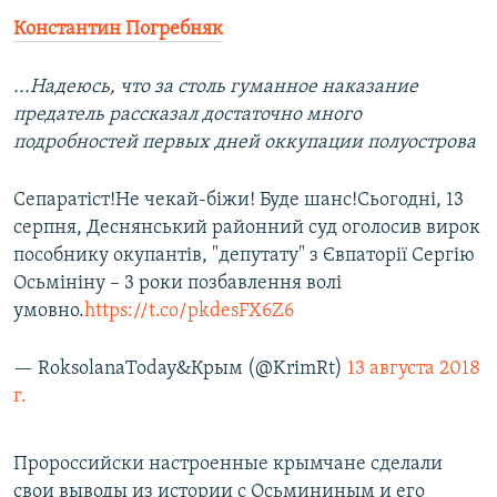
Константин Погребняк
...Надеюсь, что за столь гуманное наказание
предатель рассказал достаточно много
подробностей первых дней оккупации полуострова
Сепаратіст!Не чекай-біжи! Буде шанс!Сьогодні, 13
серпня, Деснянський районний суд оголосив вирок
пособнику окупантів, "депутату" з Євпаторії Сергію
Осьмініну – 3 роки позбавлення волі
умовно.
https://t.co/pkdesFX6Z6
— RoksolanaToday&Крым (@KrimRt)
13 августа 2018
г.
Пророссийски настроенные крымчане сделали
свои выводы из истории с Осьмининым и его