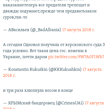
наказаниетеперь все предатели трепещат и
дважды подумают,прежде чем предаватьзакон
суров,так-то
— АВасильев (@_BadAlbania)
17 августа 2018 г.
А сегодня Одновол получила от херсконского суда 3
года условно. Вот такая цена гос. измены в
Украине, почти даром
pic.twitter.com/9W7A0F1Wk7
— Konstantin Kukuškin (@KKKukushkin)
17 августа
2018 г.
и три раза хлюпнула носом в конце
— КРЫМский бандеровец (@CrimeaUA1)
17 августа