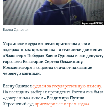
ПРИСОЕДИНЯЙТЕСЬ!
ПОБЕДИТЕЛЕЙ НЕ СУДЯТ?
КРЫМ.НЕПОКОРЕННЫЙ
ELIFBE
Елена Одновол
УКРАИНСКАЯ ПРОБЛЕМА КРЫМА
Все сайты RFE/RL
Украинские суды вынесли приговоры двоим
задержанным крымчанам – активистке движения
«Волонтеры Победы» Елене Одновол и экс-депутату
горсовета Евпатории Сергею Осьминину.
Комментаторы в соцсетях считают наказание
чересчур мягкими.
Елену Одновол
судили за государственную измену
.
На последних выборах президента России она была
«доверенным лицом»
Владимира Путина
.
Херсонский суд
приговорил ее к трем годам