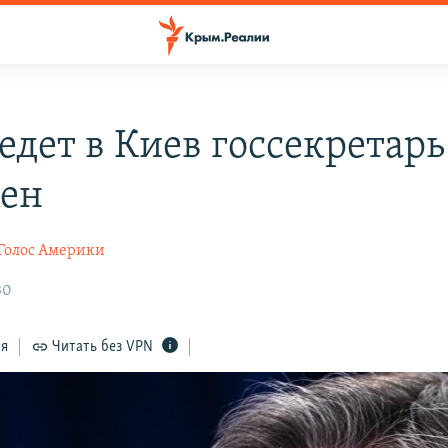
 едет в Киев госсекретар
ен
Голос Америки
30
ся
Читать без VPN