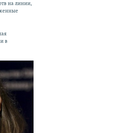
ртв на линии,
уженные
ная
и в