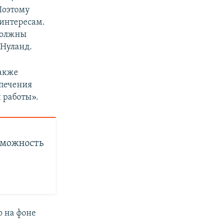
Поэтому
интересам.
должны
 Нуланд.
акже
спечения
 работы».
зможность
 на фоне