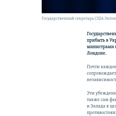
Государственный секретарь США Энто
Государствен
прибыть в Ук
министрами и
Лондоне.
Почти каждо
сопровождает
независимост
Эти убеждени
также сам фа
и Запада в ц
противостоян