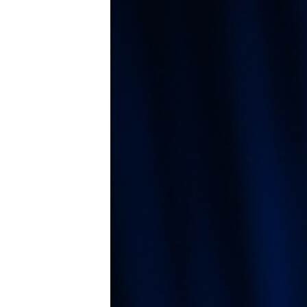
ПОБЕДИТЕЛЕЙ НЕ СУДЯТ?
КРЫМ.НЕПОКОРЕННЫЙ
ELIFBE
УКРАИНСКАЯ ПРОБЛЕМА КРЫМА