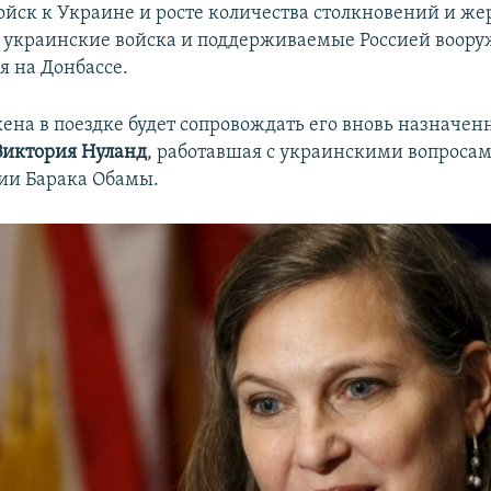
ойск к Украине и росте количества столкновений и же
 украинские войска и поддерживаемые Россией воор
 на Донбассе.
ена в поездке будет сопровождать его вновь назначен
Виктория Нуланд
, работавшая с украинскими вопросам
ии Барака Обамы.