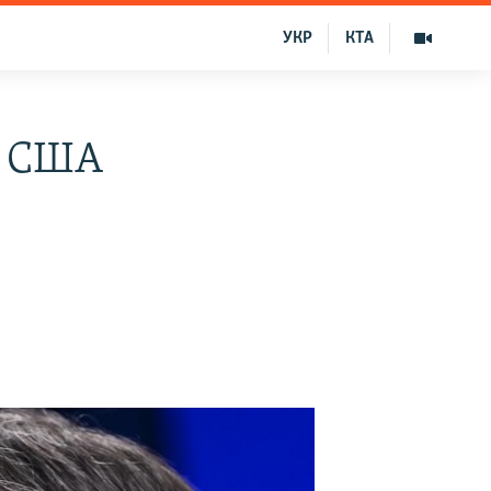
УКР
КТА
ь США