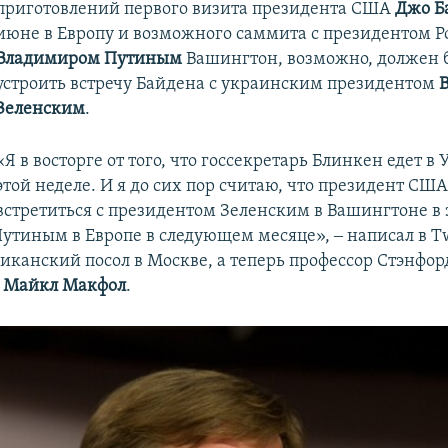
приготовлений первого визита президента США
Джо Б
июне в Европу и возможного саммита с президентом Р
Владимиром Путиным
Вашингтон, возможно, должен 
устроить встречу Байдена с украинским президентом
Зеленским
.
«Я в восторге от того, что госсекретарь Блинкен едет в
этой неделе. И я до сих пор считаю, что президент СШ
встретиться с президентом Зеленским в Вашингтоне в 
Путиным в Европе в следующем месяце», ‒ написал в Tw
канский посол в Москве, а теперь профессор Стэнфор
а
Майкл Макфол
.