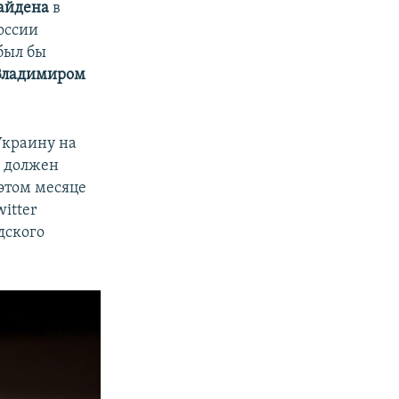
айдена
в
оссии
был бы
Владимиром
 Украину на
А должен
этом месяце
itter
дского