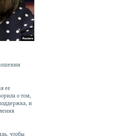
тношении
я ее
орила о том,
поддержка, и
оления
мль, чтобы