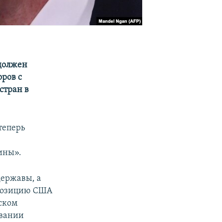
должен
оров с
стран в
теперь
ины».
державы, а
 позицию США
йском
ивании