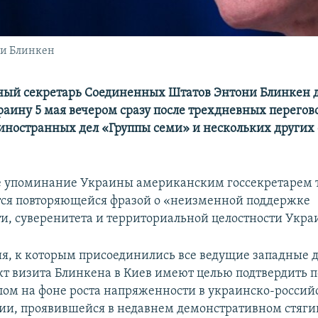
ни Блинкен
ный секретарь Соединенных Штатов Энтони Блинкен 
раину 5 мая вечером сразу после трехдневных перегов
ностранных дел «Группы семи» и нескольких других 
е упоминание Украины американским госсекретарем 
ся повторяющейся фразой о «неизменной поддержке
и, суверенитета и территориальной целостности Укра
я, к которым присоединились все ведущие западные 
кт визита Блинкена в Киев имеют целью подтвердить
елом на фоне роста напряженности в украинско-росси
ии, проявившейся в недавнем демонстративном стяг