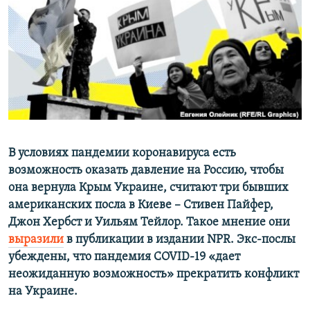
ПРИСОЕДИНЯЙТЕСЬ!
ПОБЕДИТЕЛЕЙ НЕ СУДЯТ?
КРЫМ.НЕПОКОРЕННЫЙ
ELIFBE
УКРАИНСКАЯ ПРОБЛЕМА КРЫМА
Все сайты RFE/RL
В условиях пандемии коронавируса есть
возможность оказать давление на Россию, чтобы
она вернула Крым Украине, считают три бывших
американских посла в Киеве – Стивен Пайфер,
Джон Хербст и Уильям Тейлор. Такое мнение они
выразили
в публикации в издании NPR. Экс-послы
убеждены, что пандемия COVID-19 «дает
неожиданную возможность» прекратить конфликт
на Украине.