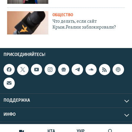
ОБЩЕСТВО
Что делать, если сайт
Крым.Реалии заблокировали?
ПРИСОЕДИНЯЙТЕСЬ!
ПОДДЕРЖКА
ИНФО
UTC+3
Copyright Крым.Реалии, 2026 | Все права защищены.
КТА
УКР