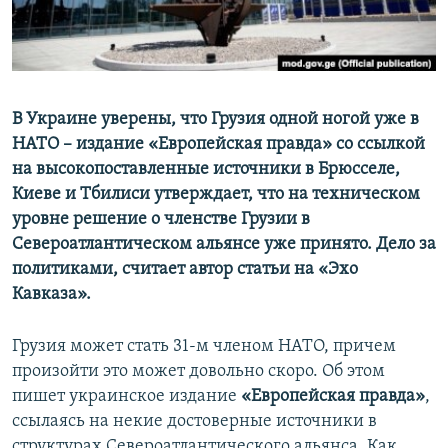
ПРИСОЕДИНЯЙТЕСЬ!
ПОБЕДИТЕЛЕЙ НЕ СУДЯТ?
КРЫМ.НЕПОКОРЕННЫЙ
ELIFBE
В Украине уверены, что Грузия одной ногой уже в
УКРАИНСКАЯ ПРОБЛЕМА КРЫМА
НАТО – издание «Европейская правда» со ссылкой
Все сайты RFE/RL
на высокопоставленные источники в Брюсселе,
Киеве и Тбилиси утверждает, что на техническом
уровне решение о членстве Грузии в
Североатлантическом альянсе уже принято. Дело за
политиками, считает автор статьи на «Эхо
Кавказа».
Грузия может стать 31-м членом НАТО, причем
произойти это может довольно скоро. Об этом
пишет украинское издание
«Европейская правда»
,
ссылаясь на некие достоверные источники в
структурах Североатлантического альянса. Как