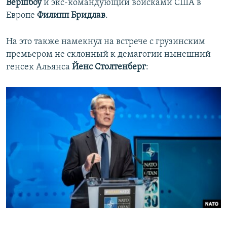
Вершбоу
и экс-командующий войсками США в
Европе
Филипп Бридлав
.
На это также намекнул на встрече с грузинским
премьером не склонный к демагогии нынешний
генсек Альянса
Йенс Столтенберг
: