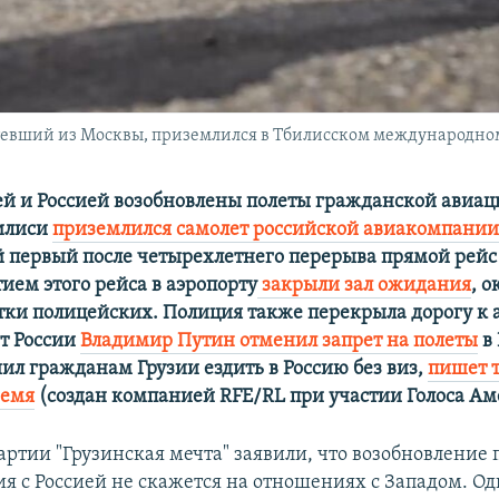
евший из Москвы, приземлился в Тбилисском международном а
й и Россией возобновлены полеты гражданской авиац
билиси
приземлился самолет российской авиакомпании
первый после четырехлетнего перерыва прямой рейс
ием этого рейса в аэропорту
закрыли зал ожидания
, о
тки полицейских. Полиция также перекрыла дорогу к а
т России
Владимир Путин отменил запрет на полеты
в 
ил гражданам Грузии ездить в Россию без виз,
пишет 
ремя
(создан компанией RFE/RL при участии Голоса Ам
артии "Грузинская мечта" заявили, что возобновление
я с Россией не скажется на отношениях с Западом. О