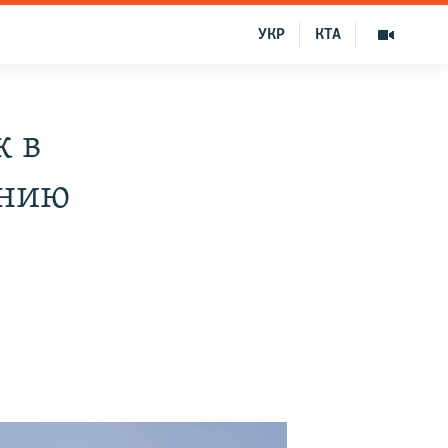
УКР
КТА
к в
ению