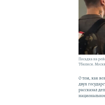
Посадка на рей
Тбилиси. Москва
О том, как в
двух государ
рассказал де
национально