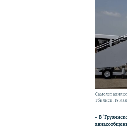
Самолет авиако
Тбилиси, 19 мая
–
В "Грузинск
авиасообщени