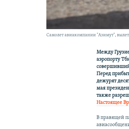
Самолет авиакомпании "Азимут", вылет
Между Грузие
аэропорту Т
совершивший 
Перед прибыт
дежурят деся
мая президен
также разреш
Настоящее В
В правящей п
авиасообщени