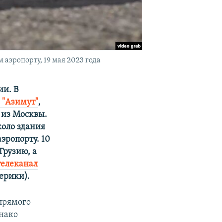
эропорту, 19 мая 2023 года
ии. В
 "Азимут"
,
 из Москвы.
коло здания
эропорту. 10
Грузию, а
телеканал
ерики).
 прямого
днако