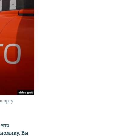
опорту
 что
ономику. Вы