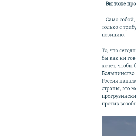
–
Вы тоже про
– Само собой,
только с триб
позицию.
То, что сегод
бы как ни го
хочет, чтобы
Большинство н
Россия напал
страны, это м
прогрузински
против возоб