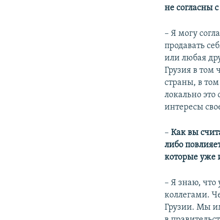
не согласны с
– Я могу согл
продавать себ
или любая дру
Грузия в том 
страны, в том
локально это
интересы сво
–
Как вы счит
либо повлияе
которые уже 
– Я знаю, чт
коллегами. Че
Грузии. Мы им
в правительс