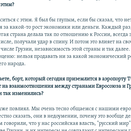
 этим?
аситься с этим. Я был бы глупым, если бы сказал, что не
я за какой-то рост экономики или деньги. Каждый раз,
гая страна делала так по отношению к России, всегда 
числе, получали удар в спину. И потом это влияет на сво
 числе Грузии, независимость этой страны и так далее.
 оценю: нельзя продавать ни за какой экономический р
его народа.
аете, борт, который сегодня приземлится в аэропорту Т
т на взаимоотношения между странами Евросоюза и Г
и так изменились?
о уже повлиял. Мы очень тесно общаемся с нашими ев
стно сказать, они в недоумении, почему это вообще де
 говорили, что у нас российская власть, "русский мир"
тве Грузии, и их интересы не совпадают с интересами 