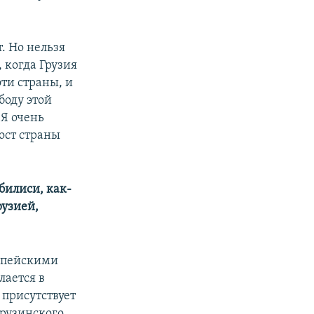
т. Но нельзя
 когда Грузия
эти страны, и
боду этой
 Я очень
ост страны
билиси, как-
рузией,
ропейскими
лается в
 присутствует
грузинского