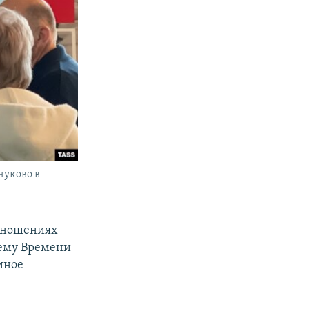
нуково в
отношениях
щему Времени
иное