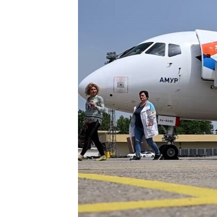
ПОБЕДИТЕЛЕЙ НЕ СУДЯТ?
КРЫМ.НЕПОКОРЕННЫЙ
ELIFBE
УКРАИНСКАЯ ПРОБЛЕМА КРЫМА