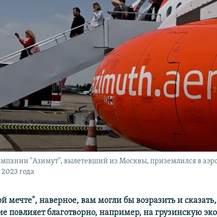
мпании "Азимут", вылетевший из Москвы, приземлился в аэр
 2023 года
ой мечте", наверное, вам могли бы возразить и сказать,
е повлияет
благотворно, например, на грузинскую эк