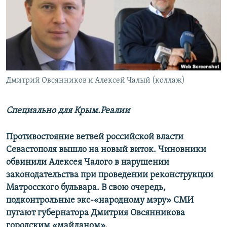
ПРИСОЕДИНЯЙТЕСЬ!
ПОБЕДИТЕЛЕЙ НЕ СУДЯТ?
КРЫМ.НЕПОКОРЕННЫЙ
ELIFBE
УКРАИНСКАЯ ПРОБЛЕМА КРЫМА
Все сайты RFE/RL
Дмитрий Овсянников и Алексей Чалый (коллаж)
Специально для Крым.Реалии
Противостояние ветвей российской власти
Севастополя вышло на новый виток. Чиновники
обвинили Алексея Чалого в нарушении
законодательства при проведении реконструкции
Матросского бульвара. В свою очередь,
подконтрольные экс-«народному мэру» СМИ
пугают губернатора Дмитрия Овсянникова
городским «майданом».